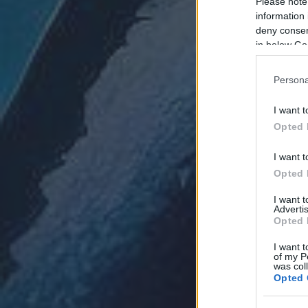
Please note
information 
deny consent
in below Go
Persona
I want t
Opted 
I want t
Opted 
I want 
Advertis
Opted 
I want t
of my P
was col
Opted 