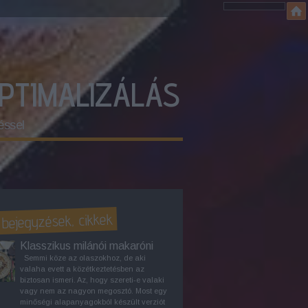
OPTIMALIZÁLÁS
éssel
 bejegyzések, cikkek
Klasszikus milánói makaróni
Semmi köze az olaszokhoz, de aki
valaha evett a közétkeztetésben az
biztosan ismeri. Az, hogy szereti-e valaki
vagy nem az nagyon megosztó. Most egy
minőségi alapanyagokból készült verziót