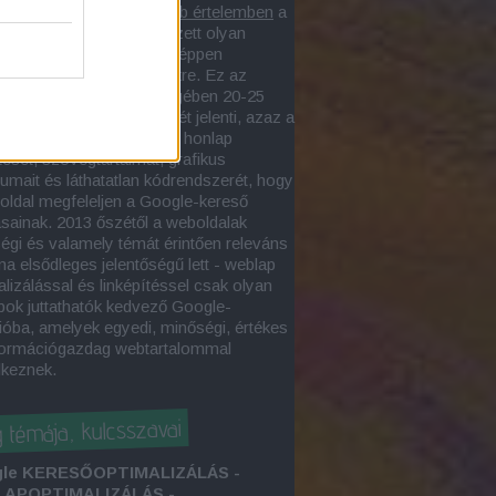
lapoptimalizás
szűkebb értelemben
a
asztott webegységen végzett olyan
, amelynek eredményeképpen
sőbarát weboldal
jön létre. Ez az
alizációs folyamat lényegében 20-25
őszempont érvényesítését jelenti, azaz a
zakember úgy alakítja a honlap
tését, szövegtartalmát, grafikus
tumait és láthatatlan kódrendszerét, hogy
oldal megfeleljen a Google-kereső
ásainak. 2013 őszétől a weboldalak
égi és valamely témát érintően releváns
ma elsődleges jelentőségű lett - weblap
lizálással és linképítéssel csak olyan
pok juttathatók kedvező Google-
ióba, amelyek egyedi, minőségi, értékes
formációgazdag webtartalommal
lkeznek.
g témája, kulcsszavai
le KERESŐOPTIMALIZÁLÁS -
APOPTIMALIZÁLÁS -