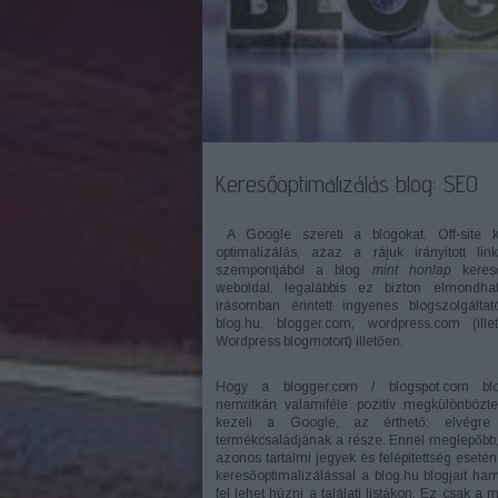
Keresőoptimalizálás blog: SEO
A Google szereti a blogokat. Off-site k
optimalizálás, azaz a rájuk irányított link
szempontjából a blog
mint honlap
keres
weboldal, legalábbis ez bizton elmondha
írásomban érintett ingyenes blogszolgáltat
blog.hu, blogger.com, wordpress.com (ill
Wordpress blogmotort) illetően.
Hogy a blogger.com / blogspot.com blo
nemritkán valamiféle pozitív megkülönbözte
kezeli a Google, az érthető: elvégre 
termékcsaládjának a része. Ennél meglepőbb
azonos tartalmi jegyek és felépítettség esetén
keresőoptimalizálással a blog.hu blogjait ha
fel lehet húzni a találati listákon. Ez csak a 