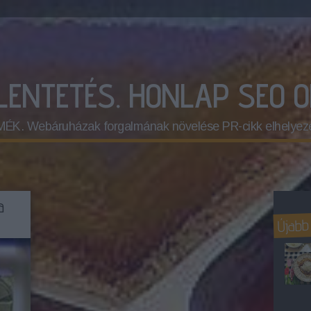
ELENTETÉS. HONLAP SEO 
 Webáruházak forgalmának növelése PR-cikk elhelyez
a
Újabb