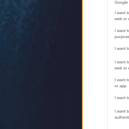
Google 
I want t
web or d
I want t
purpose
I want 
I want t
web or d
I want t
or app.
I want t
I want t
authenti