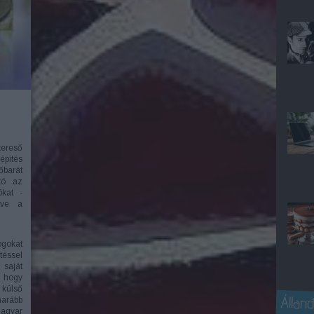
ereső
építés
őbarát
tó az
ókat -
etve a
gokat
téssel
saját
, hogy
 külső
Álland
marább
magyar