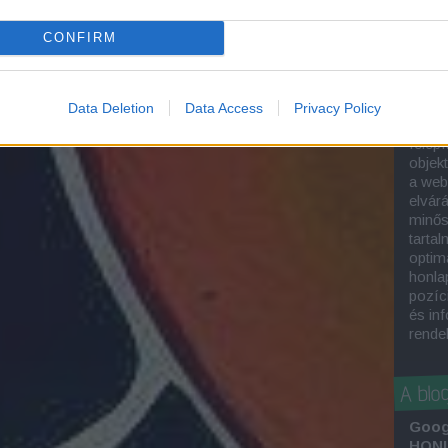
A
hon
kivál
CONFIRM
munka
kere
optim
keres
Data Deletion
Data Access
Privacy Policy
SEO-s
felépí
objek
a web
elvár
minős
tartal
optima
honla
pozíc
és in
rende
A blo
Goog
HONL