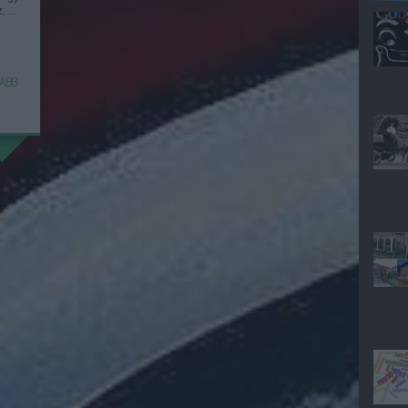
 ...
ÁBB