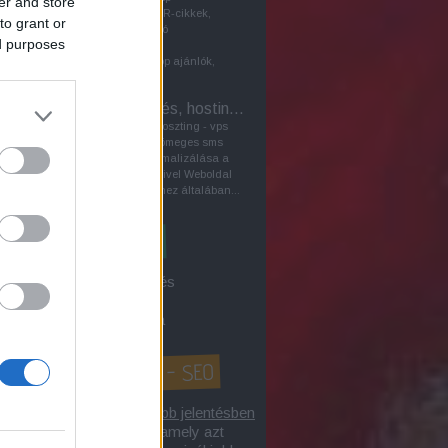
er and store
keresőoptimalizálásban PR-cikkek,
to grant or
vagyis a közönséggel való
ed purposes
kommunikáció céljából írt
sajtóközlemények, pl.laptop ajánlók,
szerepet játszhatnak a...
VPS - Szerver bérlés, hosting sms
A szerverbérlés - szerverhoszting - vps
virtuális szerver bérlés - tömeges sms
küldés tárgyú honlap optimalizálása a
kereső marketing eszközeivel Weboldal
biztonságos működtetéséhez általában...
3 a Google-keresőből
íték címzés / levél címzés
gle első 10-be kerülés
gok keresőoptimalizálása
honlap optimalizálás? - SEO
lap optimalizálás
tágabb jelentésben
 internetes tevékenység, amely azt