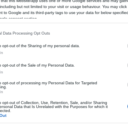
 that this website/app uses one or more Google services and may gath
including but not limited to your visit or usage behaviour. You may click 
 to Google and its third-party tags to use your data for below specifi
ogle consent section.
l Data Processing Opt Outs
o opt-out of the Sharing of my personal data.
In
o opt-out of the Sale of my Personal Data.
Első 
In
Bor
to opt-out of processing my Personal Data for Targeted
Goo
ing.
Blo
In
o opt-out of Collection, Use, Retention, Sale, and/or Sharing
Mi a 
ersonal Data that Is Unrelated with the Purposes for which it
lected.
Out
A
hon
olyan