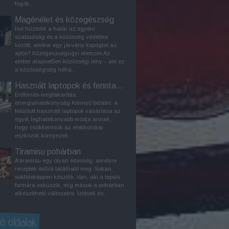
fogok...
Magénélet és közegészség
Hol húzódik a határ az egyéni
szabadság és a közösség védelme
között, amikor egy járvány kopogtat az
ajtón? Közegészségügyi elemzés Az
ember alapvetően közösségi lény – ám ez
a közösségiség néha...
Használt laptopok és fenntarthatóság
Erőforrás-megtakarítás,
energiahatékonyság Könnyű belátni: a
felújított használt laptopok vásárlása az
egyik leghatékonyabb módja annak,
hogy csökkentsük az elektronikai
eszközök környezeti...
Tiramisu pohárban
A tiramisu egy olyan édesség, amelyre
receptek milliói található meg. Sokan,
sokféleképpen készítik. Van, aki a tepsis
formára esküszik, míg mások a pohárban
elkészíthető változatra. Ízlések és...
ó oldalak