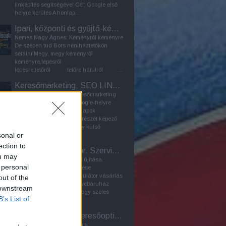
linképítés segítségével Cél: Google első
helyre kerülés A honlap...
Ipari, központi és gyűjtő-kémény - Furanflex kéménybélelés
Nemes Nagy Ágnes: Kéményről kéményre
De szépen tud Bors néniháztetőkön
sétálni!Megy, megy:kéményről
kéményre,lépésről
lépésre,tetőről tetőre,hátulról ...
Keresőmarketing, SEO LINKÉPÍTÉS
organikus linképítés - keresőmarketing
módszer a honlap első google-helyre
kerülése érdekében A weblapok
keresőoptimalizálásának részét képező
LINKÉPÍTÉS célja az, hogy külső
sonal or
honlapokra kihelyezett...
ection to
Laptop akkumulátor. Szerviz Bp. / Webáruház
ou may
2024: Linképítő program felújítása.
 personal
Korábbi SEO-tuning frissítése
Webáruház: laptop akkumulátor vásárlás
out of the
Bármely laptopalkatrész-webáruház
 downstream
feladata elsősorban az, hogy széles
B’s List of
választékban kínáljon...
PR-cikk - Honlap keresőoptimalizálás - Seo
A PR-cikk szerepe a honlap-