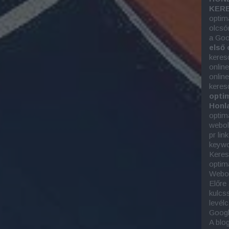
KERE
optim
olcsó
a Goo
első 
keres
onlin
onlin
keres
optim
Honla
optim
webold
pr lin
keywor
Keres
optim
Webol
Előre
kulcs
levél
Googl
A blo