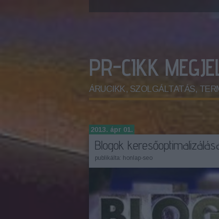
PR-CIKK MEGJ
ÁRUCIKK, SZOLGÁLTATÁS, TERMÉK.
2013. ápr 01.
Blogok keresőoptimalizálás
publikálta:
honlap-seo