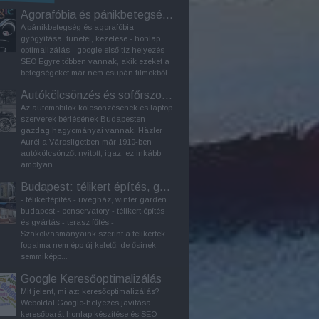
Agorafóbia és pánikbetegség kezelése
A pánikbetegség és agorafóbia
gyógyítása, tünetei, kezelése - honlap
optimalizálás - google első tíz helyezés -
SEO Egyre többen vannak, akik ezeket a
betegségeket már nem csupán filmekből...
Autókölcsönzés és sofőrszolgálat Budapesten
Az automobilok kölcsönzésének és laptop
szerverek bérlésének Budapesten
gazdag hagyományai vannak. Häzler
Aurél a Városligetben már 1910-ben
autókölcsönzőt nyitott, igaz, ez inkább
amolyan...
Budapest: télikert építés, gyártás
- télikertépítés - üvegház, winter garden
budapest - conservatory - télikert építés
és gyártás - terasz fűtés -
Szakolvasmányaink szerint a télikertek
fogalma nem épp új keletű, de ősinek
semmiképp...
Google Keresőoptimalizálás
Mit jelent, mi az: keresőoptimalizálás?
Weboldal Google-helyezés javítása
keresőbarát honlap készítése és SEO