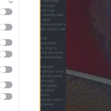
za, hogy egy adott honlap minél jobb
zést érjen el
a nem-fizetett Google
tok közt
a honlap tulajdonosa vagy
tetője, netán szponzora, hirdetője által
snak tartott egy vagy több adott
őkifejezéssel. Ebben az értelmezésben a
nimája a
honlapoptimalizálás a SEO-nak
sőoptimalizálásnak)
.
-tevékenység két részból áll:
ső SEO-val a kiválasztott weboldalt
ük minél alkalmasabbá arra, hogy a
ott keresésekre jó helyezést érhessen
oltaképp ez lenne a szűkebb értelemben
onlapoptimalizálás
)
ső SEO során külső erőforrásokat
zetesen más honlapokat) igénybe véve
el (építünk fel) az oldal számára minél
onyabb támogatottságot (lényegét
tve ez a linképítés). A webtámogatás
an függ a céloldalra mutató linkek
onyságától. E kérdés részletes
ése és a linkerő megbecsülését célzó
ások itt találhatók:
Bejövő linkek
onysága