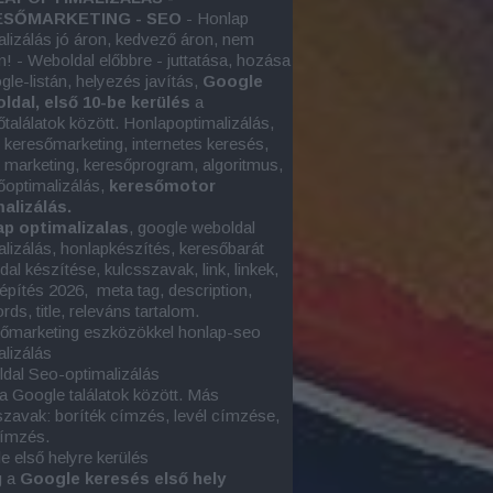
SŐMARKETING - SEO
- Honlap
alizálás jó áron, kedvező áron, nem
n! - Weboldal előbbre - juttatása, hozása
gle-listán, helyezés javítás,
Google
oldal, első 10-be kerülés
a
őtalálatok között. Honlapoptimalizálás,
e keresőmarketing, internetes keresés,
e marketing
, keresőprogram, algoritmus,
őoptimalizálás,
keresőmotor
alizálás.
p optimalizalas
, google
weboldal
alizálás
, honlapkészítés, keresőbarát
al készítése, kulcsszavak, link, linkek,
képítés 2026, meta tag, description,
ds, title, releváns tartalom.
őmarketing eszközökkel honlap-seo
alizálás
dal Seo-optimalizálás
 a Google találatok között. Más
szavak: boríték címzés, levél címzése,
címzés.
e első helyre kerülés
g a
Google keresés első hely