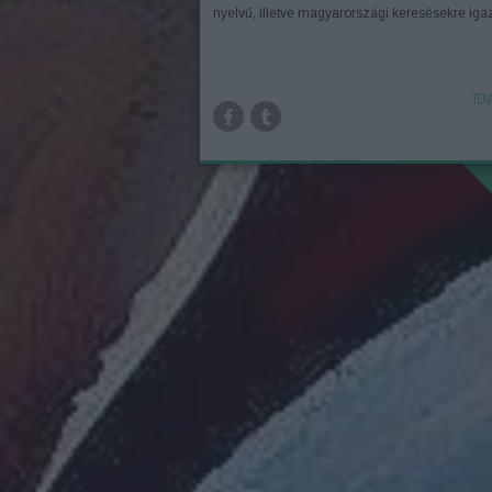
nyelvű, illetve magyarországi keresésekre igaz,
TOV