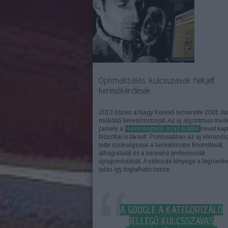
Optimalizálás: kulcsszavak helyett
keresőkérdések
2013 őszén a Nagy Kereső lecserélte 2001 ót
működő keresőmotorját. Az új algoritmus mell
(amely a
Hummingbird, azaz Kolibri
nevet kapt
filozófiai is társult. Pontosabban az új elvrends
tette szükségessé a keresőmotor finomítását,
áthagolását és a keresési preferenciák
újragondolását. A változás lényege a legrövid
talán így foglalható össze:
A GOOGLE A KATEGORIZÁLÓ
JELLEGŰ KULCSSZAVAS