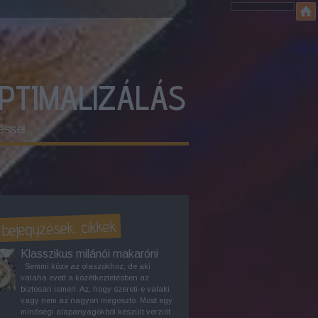
OPTIMALIZÁLÁS
éssel
 bejegyzések, cikkek
Klasszikus milánói makaróni
Semmi köze az olaszokhoz, de aki
valaha evett a közétkeztetésben az
biztosan ismeri. Az, hogy szereti-e valaki
vagy nem az nagyon megosztó. Most egy
minőségi alapanyagokból készült verziót