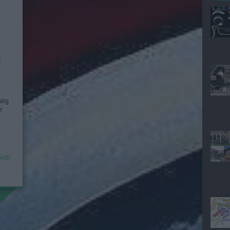
T
alig
e
ÁBB