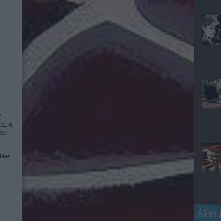
a
é
a), új
zer
ebben
Álland