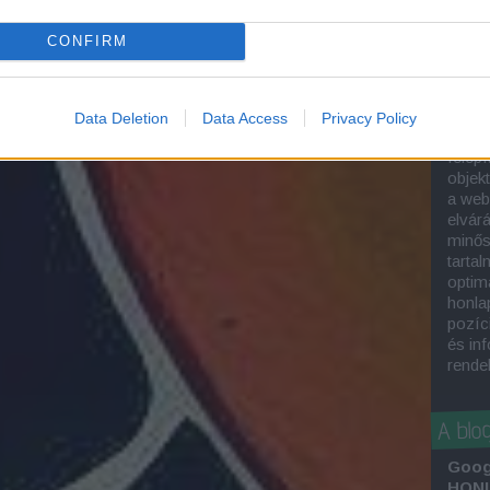
A
hon
kivál
CONFIRM
munka
kere
optim
keres
Data Deletion
Data Access
Privacy Policy
SEO-s
felépí
objek
a web
elvár
minős
tartal
optima
honla
pozíc
és in
rende
A blo
Goog
HONL