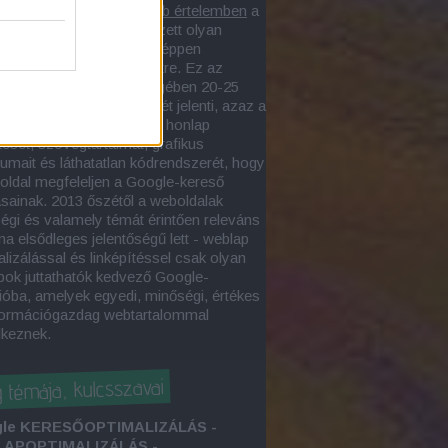
lapoptimalizás
szűkebb értelemben
a
asztott webegységen végzett olyan
, amelynek eredményeképpen
sőbarát weboldal
jön létre. Ez az
alizációs folyamat lényegében 20-25
őszempont érvényesítését jelenti, azaz a
zakember úgy alakítja a honlap
tését, szövegtartalmát, grafikus
tumait és láthatatlan kódrendszerét, hogy
oldal megfeleljen a Google-kereső
ásainak. 2013 őszétől a weboldalak
égi és valamely témát érintően releváns
ma elsődleges jelentőségű lett - weblap
lizálással és linképítéssel csak olyan
pok juttathatók kedvező Google-
ióba, amelyek egyedi, minőségi, értékes
formációgazdag webtartalommal
lkeznek.
g témája, kulcsszavai
le KERESŐOPTIMALIZÁLÁS -
APOPTIMALIZÁLÁS -