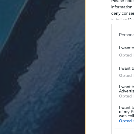
Please note
information 
deny consent
in below Go
Persona
I want t
Opted 
I want t
Opted 
I want 
Advertis
Opted 
I want t
of my P
was col
Opted 