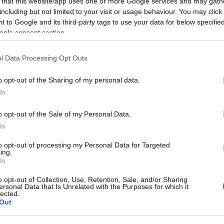
 that this website/app uses one or more Google services and may gath
including but not limited to your visit or usage behaviour. You may click 
 to Google and its third-party tags to use your data for below specifi
ogle consent section.
l Data Processing Opt Outs
o opt-out of the Sharing of my personal data.
In
o opt-out of the Sale of my Personal Data.
Első 
In
Bor
to opt-out of processing my Personal Data for Targeted
Goo
ing.
Blo
In
o opt-out of Collection, Use, Retention, Sale, and/or Sharing
Mi a 
ersonal Data that Is Unrelated with the Purposes for which it
lected.
Out
A
hon
olyan