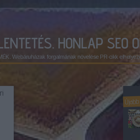
ELENTETÉS. HONLAP SEO 
 Webáruházak forgalmának növelése PR-cikk elhelyez
ri
Újabb