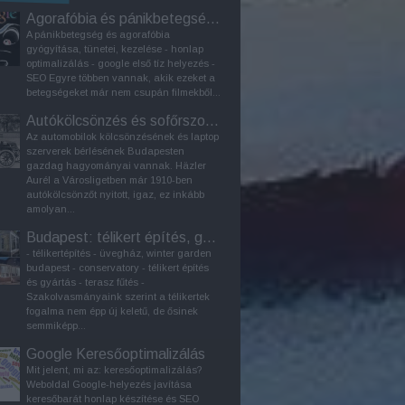
Agorafóbia és pánikbetegség kezelése
A pánikbetegség és agorafóbia
gyógyítása, tünetei, kezelése - honlap
optimalizálás - google első tíz helyezés -
SEO Egyre többen vannak, akik ezeket a
betegségeket már nem csupán filmekből...
Autókölcsönzés és sofőrszolgálat Budapesten
Az automobilok kölcsönzésének és laptop
szerverek bérlésének Budapesten
gazdag hagyományai vannak. Häzler
Aurél a Városligetben már 1910-ben
autókölcsönzőt nyitott, igaz, ez inkább
amolyan...
Budapest: télikert építés, gyártás
- télikertépítés - üvegház, winter garden
budapest - conservatory - télikert építés
és gyártás - terasz fűtés -
Szakolvasmányaink szerint a télikertek
fogalma nem épp új keletű, de ősinek
semmiképp...
Google Keresőoptimalizálás
Mit jelent, mi az: keresőoptimalizálás?
Weboldal Google-helyezés javítása
keresőbarát honlap készítése és SEO