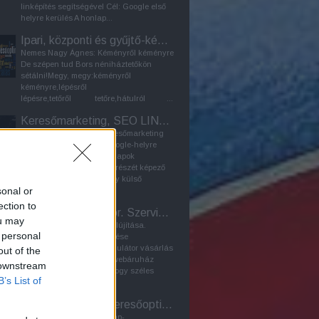
linképítés segítségével Cél: Google első
helyre kerülés A honlap...
Ipari, központi és gyűjtő-kémény - Furanflex kéménybélelés
Nemes Nagy Ágnes: Kéményről kéményre
De szépen tud Bors néniháztetőkön
sétálni!Megy, megy:kéményről
kéményre,lépésről
lépésre,tetőről tetőre,hátulról ...
Keresőmarketing, SEO LINKÉPÍTÉS
organikus linképítés - keresőmarketing
módszer a honlap első google-helyre
kerülése érdekében A weblapok
keresőoptimalizálásának részét képező
LINKÉPÍTÉS célja az, hogy külső
sonal or
honlapokra kihelyezett...
ection to
Laptop akkumulátor. Szerviz Bp. / Webáruház
ou may
2024: Linképítő program felújítása.
 personal
Korábbi SEO-tuning frissítése
Webáruház: laptop akkumulátor vásárlás
out of the
Bármely laptopalkatrész-webáruház
 downstream
feladata elsősorban az, hogy széles
B’s List of
választékban kínáljon...
PR-cikk - Honlap keresőoptimalizálás - Seo
A PR-cikk szerepe a honlap-