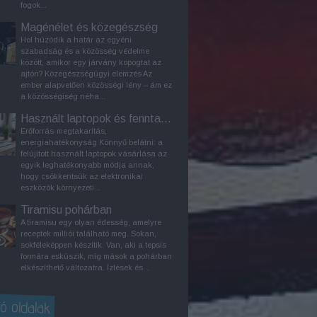
fogok...
Magénélet és közegészség
Hol húzódik a határ az egyéni
szabadság és a közösség védelme
között, amikor egy járvány kopogtat az
ajtón? Közegészségügyi elemzés Az
ember alapvetően közösségi lény – ám ez
a közösségiség néha...
Használt laptopok és fenntarthatóság
Erőforrás-megtakarítás,
energiahatékonyság Könnyű belátni: a
felújított használt laptopok vásárlása az
egyik leghatékonyabb módja annak,
hogy csökkentsük az elektronikai
eszközök környezeti...
Tiramisu pohárban
A tiramisu egy olyan édesség, amelyre
receptek milliói található meg. Sokan,
sokféleképpen készítik. Van, aki a tepsis
formára esküszik, míg mások a pohárban
elkészíthető változatra. Ízlések és...
ó oldalak