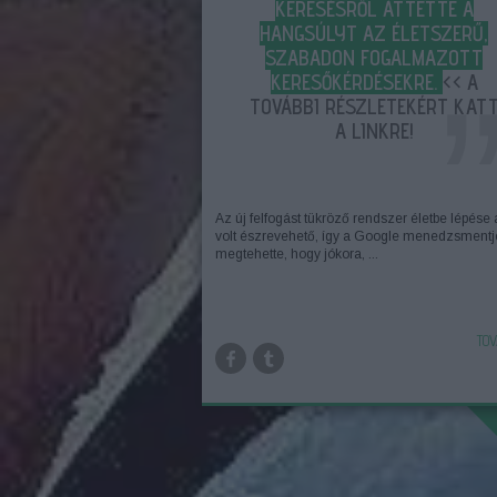
KERESÉSRŐL ÁTTETTE A
HANGSÚLYT AZ ÉLETSZERŰ,
SZABADON FOGALMAZOTT
KERESŐKÉRDÉSEKRE.
<< A
TOVÁBBI RÉSZLETEKÉRT KAT
A LINKRE!
Az új felfogást tükröző rendszer életbe lépése 
volt észrevehető, így a Google menedzsmentj
megtehette, hogy jókora, ...
TOV