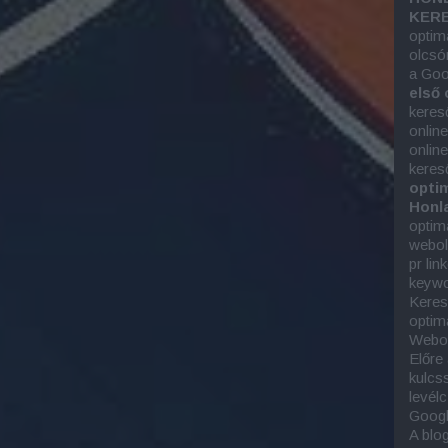
KERE
optim
olcsó
a Goo
első 
keres
onlin
onlin
keres
optim
Honla
optim
webold
pr lin
keywor
Keres
optim
Webol
Előre
kulcs
levél
Googl
A blo