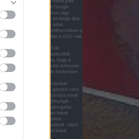
za, hogy egy adott honlap minél jobb
zést érjen el
a nem-fizetett Google
tok közt
a honlap tulajdonosa vagy
tetője, netán szponzora, hirdetője által
snak tartott egy vagy több adott
őkifejezéssel. Ebben az értelmezésben a
nimája a
honlapoptimalizálás a SEO-nak
sőoptimalizálásnak)
.
-tevékenység két részból áll:
ső SEO-val a kiválasztott weboldalt
ük minél alkalmasabbá arra, hogy a
ott keresésekre jó helyezést érhessen
oltaképp ez lenne a szűkebb értelemben
onlapoptimalizálás
)
ső SEO során külső erőforrásokat
zetesen más honlapokat) igénybe véve
el (építünk fel) az oldal számára minél
onyabb támogatottságot (lényegét
tve ez a linképítés). A webtámogatás
an függ a céloldalra mutató linkek
onyságától. E kérdés részletes
ése és a linkerő megbecsülését célzó
ások itt találhatók:
Bejövő linkek
onysága