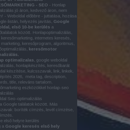
SŐMARKETING - SEO
- Honlap
alizálás jó áron, kedvező áron, nem
n! - Weboldal előbbre - juttatása, hozása
gle-listán, helyezés javítás,
Google
oldal, első 10-be kerülés
a
őtalálatok között. Honlapoptimalizálás,
e keresőmarketing, internetes keresés,
e marketing
, keresőprogram, algoritmus,
őoptimalizálás,
keresőmotor
alizálás.
p optimalizalas
, google
weboldal
alizálás
, honlapkészítés, keresőbarát
al készítése, kulcsszavak, link, linkek,
képítés 2026, meta tag, description,
ds, title, releváns tartalom.
őmarketing eszközökkel honlap-seo
alizálás
dal Seo-optimalizálás
 a Google találatok között. Más
szavak: boríték címzés, levél címzése,
címzés.
e első helyre kerülés
g a
Google keresés első hely