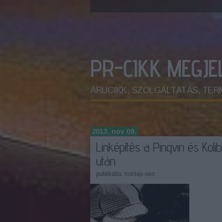
PR-CIKK MEGJ
ÁRUCIKK, SZOLGÁLTATÁS, TERMÉK.
2013. nov 09.
Linképítés a Pingvin és Kolib
után
publikálta:
honlap-seo