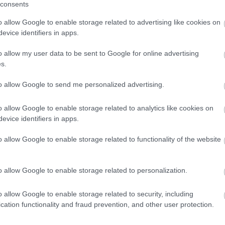
céloz
consents
helye
talála
o allow Google to enable storage related to advertising like cookies on
üzemel
evice identifiers in apps.
fonto
keres
o allow my user data to be sent to Google for online advertising
szino
s.
(kere
A SEO
to allow Google to send me personalized advertising.
a bel
tessz
megad
o allow Google to enable storage related to analytics like cookies on
el (v
evice identifiers in apps.
vett
h
a kül
o allow Google to enable storage related to functionality of the website
(neve
érünk 
haték
o allow Google to enable storage related to personalization.
tekin
nagyb
haték
o allow Google to enable storage related to security, including
elemz
cation functionality and fraud prevention, and other user protection.
számít
haték