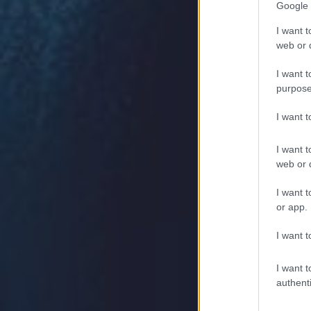
Google 
I want t
web or d
I want t
purpose
I want 
I want t
web or d
I want t
or app.
I want t
I want t
authenti