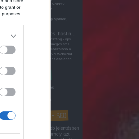
er and store
keresőoptimalizálásban PR-cikkek,
to grant or
vagyis a közönséggel való
ed purposes
kommunikáció céljából írt
sajtóközlemények, pl.laptop ajánlók,
szerepet játszhatnak a...
VPS - Szerver bérlés, hosting sms
A szerverbérlés - szerverhoszting - vps
virtuális szerver bérlés - tömeges sms
küldés tárgyú honlap optimalizálása a
kereső marketing eszközeivel Weboldal
biztonságos működtetéséhez általában...
3 a Google-keresőből
íték címzés / levél címzés
gle első 10-be kerülés
gok keresőoptimalizálása
honlap optimalizálás? - SEO
lap optimalizálás
tágabb jelentésben
 internetes tevékenység, amely azt