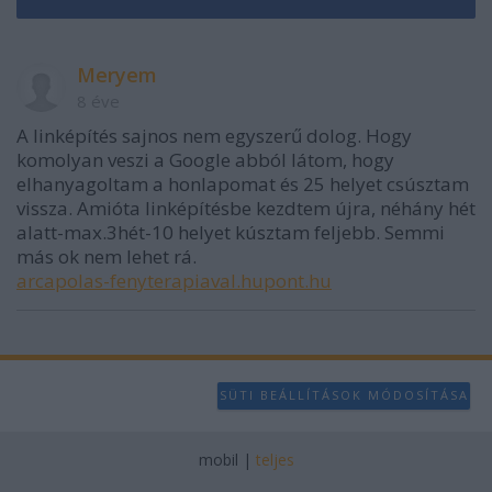
Meryem
8 éve
A linképítés sajnos nem egyszerű dolog. Hogy
komolyan veszi a Google abból látom, hogy
elhanyagoltam a honlapomat és 25 helyet csúsztam
vissza. Amióta linképítésbe kezdtem újra, néhány hét
alatt-max.3hét-10 helyet kúsztam feljebb. Semmi
más ok nem lehet rá.
arcapolas-fenyterapiaval.hupont.hu
SÜTI BEÁLLÍTÁSOK MÓDOSÍTÁSA
mobil
|
teljes