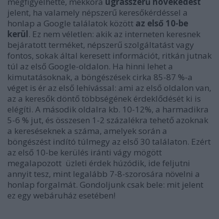
megfigyelhette, mekkora
ugrásszerű növekedést
jelent, ha valamely népszerű keresőkérdéssel a
honlap a Google találatok között
az első 10-be
kerül
. Ez nem véletlen: akik az interneten keresnek
bejáratott terméket, népszerű szolgáltatást vagy
fontos, sokak által keresett információt, ritkán jutnak
túl az első Google-oldalon. Ha hinni lehet a
kimutatásoknak, a böngészések cirka 85-87 %-a
véget is ér az első lehívással: ami az első oldalon van,
az a keresők döntő többségének érdeklődését ki is
elégíti. A második oldalra kb. 10-12%, a harmadikra
5-6 % jut, és összesen 1-2 százalékra tehető azoknak
a kereséseknek a száma, amelyek során a
böngészést indító túlmegy az első 30 találaton. Ezért
az első 10-be kerülés iránti vágy mögött
megalapozott üzleti érdek húzódik, ide feljutni
annyit tesz, mint legalább 7-8-szorosára növelni a
honlap forgalmát. Gondoljunk csak bele: mit jelent
ez egy webáruház esetében!