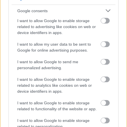
Google consents
A témához kapcsolódóan és nem titkoltan azzal a
céllal, hogy az adott kifejezésekkel maguk is top10-
I want to allow Google to enable storage
es pozíciót nyerjenek, készítettem ezt a két oldalt.
related to advertising like cookies on web or
Már el is indultak felfelé a lejtőn... De az ugrás még
device identifiers in apps.
hátra van:
I want to allow my user data to be sent to
weboldal Google 1. helyre juttatása, top10-be
Google for online advertising purposes.
kerülés
- ez a weblap a sikeresnek mondható
keresőoptimalizálás.kárpátalja.net aldomain
I want to allow Google to send me
alá készült
personalized advertising.
első hely: Google top10-be kerülés
I want to allow Google to enable storage
keresőoptimalizálással
- ez pedig az
related to analytics like cookies on web or
ungparty.net alatt fut, érdekessége, hogy a
device identifiers in apps.
valaha létezett főoldali blogból mentettem át
annak megszűnte után statikus weboldallá,
I want to allow Google to enable storage
majd amikor újra wordpresst raktam a domain
related to functionality of the website or app.
alá, visszacsináltam. jól szerepel a találati listán
Weboptimalizálás: Első 10 a Google találati
I want to allow Google to enable storage
listán - Seo
- a nemrégiben beüzemelt
related to personalization.