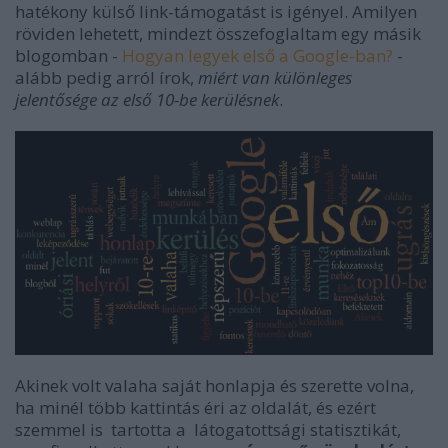
hatékony külső link-támogatást is igényel. Amilyen
röviden lehetett, mindezt összefoglaltam egy másik
blogomban -
Hogyan legyek első a Google-ban?
-
alább pedig arról írok,
miért van különleges
jelentősége az első 10-be kerülésnek
.
Akinek volt valaha saját honlapja és szerette volna,
ha minél több kattintás éri az oldalát, és ezért
szemmel is tartotta a látogatottsági statisztikát,