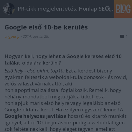
PR-cikk megjelentetés. Honlap SEO optimalizálás
Google első 10-be kerülés
ungparty
•
2014. április 28.
1
Hogyan kell, hogy lehet a Google keresés első 10
találat-oldalára kerülni?
Első hely - első oldal, top10:
Ezt a kérdést bizony
gyakran felteszik a weboldal-tulajdonosok - és rövid,
velős választ várnak attól, aki
honlapoptimalizálással foglalkozik. Remélik, hogy
néhány mondatból megtudják a titkot, és a
honlapjuk máris első helyre vagy legalább az első
Google-oldalra kerül. Ha ez ilyen egyszerű lenne!! A
Google helyezés javítása
hosszú és kitartó munkát
igényel, a top 10-be jutáshoz pedig a weboldal igen
sok feltételnek kell, hogy eleget tegyen, emellett