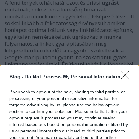
A fenti tények tehát határozott és óriási
ugrást
mutatnak, miközben a keresőoptimalizáló
munkában ennek nincs egyértelmű leképeződése: ott
sokkal inkább a fokozatosság érvényesül: amikor
honlapot optimalizálunk vagy linkhálózatot építünk,
egyáltalán nem érzékelünk ugrásokat: a munka
folyamatos, a linkek gyarapításában meg
kifejezetten kerülendők a nagyobb szökellések: a
Google manipulációt gyanít, ha szokatlanul gyors
linkszaporodást észlel. Építkezni tehát kis lépesekkel
ajánlatos, és nincs az a
linképítő SEO-szakember
, aki
előre meg tudná mondani, melyik művelete az,
Blog -
Do Not Process My Personal Information
amelyik a támogatott webegységet a 11. helyről a
10-re viszi át.
If you wish to opt-out of the sale, sharing to third parties, or
processing of your personal or sensitive information for
Mégis van különbség a munkában is. Ám ez nem a
targeted advertising by us, please use the below opt-out
munkavégzésben, hanem a befektetett munka és az
section to confirm your selection. Please note that after your
eredmény viszonyában, vagyis abban érzékelhető,
opt-out request is processed you may continue seeing
hogy amint közeledünk az első táblás helyezésekhez,
interest-based ads based on personal information utilized by
annál inkább tapasztaljuk a konkurencia erejét. Így
us or personal information disclosed to third parties prior to
a legtöbb esetben mégis van valamiféle ugrás:
your opt-out. You may separately opt-out of the further