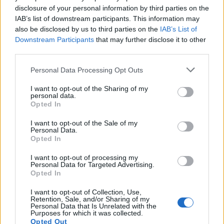
disclosure of your personal information by third parties on the
ugrásszerűen megnövekszik az előrejutás nehézsége.
IAB’s list of downstream participants. This information may
Előfordulhat, hogy a 20. helyről a 11-re könnyebb
also be disclosed by us to third parties on the
IAB’s List of
juttatjuk az oldal, mint a 11-ről a 10-re: merthogy
Downstream Participants
that may further disclose it to other
éppen ezt szeretné elérni minden konkurens
third parties.
honlapoptimalizátor, ezért óriási a tülekedés. A 10-
en belüli erőre jutás is roppant nehéz, de ehhez
Please note that this website/app uses one or more Google
Personal Data Processing Opt Outs
hasonló ugrás aztán már csak az első helyért folyik.
services and may gather and store information including but
not limited to your visit or usage behaviour. You may click to
I want to opt-out of the Sharing of my
personal data.
grant or deny consent to Google and its third-party tags to
Opted In
use your data for below specified purposes in below Google
consent section.
I want to opt-out of the Sale of my
Personal Data.
Opted In
I want to opt-out of processing my
Personal Data for Targeted Advertising.
Opted In
I want to opt-out of Collection, Use,
Retention, Sale, and/or Sharing of my
Personal Data that Is Unrelated with the
Purposes for which it was collected.
Opted Out