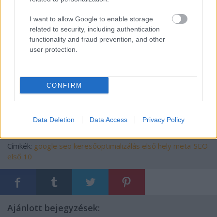
seo.balladium.hu titkos favoritja
I want to allow Google to enable storage
Témakör: meta-SEO: amikor magukat a
related to security, including authentication
functionality and fraud prevention, and other
keresőoptimalizálásról szóló honlapokat SEÓzom.
user protection.
Meglepően feltörekvő oldal egy marginális blogból:
Hogy legyek első a Google-ban -
CONFIRM
Googleoptimalizálás
Data Deletion
Data Access
Privacy Policy
Címkék:
google
seo
keresőoptimalizálás
első hely
meta-SEO
első 10
Ajánlott bejegyzések: