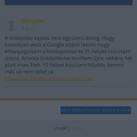
Meryem
8 éve
A linképítés sajnos nem egyszerű dolog. Hogy
komolyan veszi a Google abból látom, hogy
elhanyagoltam a honlapomat és 25 helyet csúsztam
vissza. Amióta linképítésbe kezdtem újra, néhány hét
alatt-max.3hét-10 helyet kúsztam feljebb. Semmi
más ok nem lehet rá.
arcapolas-fenyterapiaval.hupont.hu
SÜTI BEÁLLÍTÁSOK MÓDOSÍTÁSA
mobil
|
teljes