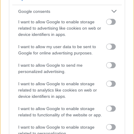
Google consents
A témához kapcsolódóan és nem titkoltan azzal a
céllal, hogy az adott kifejezésekkel maguk is top10-
I want to allow Google to enable storage
es pozíciót nyerjenek, készítettem ezt a két oldalt.
related to advertising like cookies on web or
Már el is indultak felfelé a lejtőn... De az ugrás még
device identifiers in apps.
hátra van:
I want to allow my user data to be sent to
weboldal Google 1. helyre juttatása, top10-be
Google for online advertising purposes.
kerülés
- ez a weblap a sikeresnek mondható
keresőoptimalizálás.kárpátalja.net aldomain
I want to allow Google to send me
alá készült
personalized advertising.
első hely: Google top10-be kerülés
I want to allow Google to enable storage
keresőoptimalizálással
- ez pedig az
related to analytics like cookies on web or
ungparty.net alatt fut, érdekessége, hogy a
device identifiers in apps.
valaha létezett főoldali blogból mentettem át
annak megszűnte után statikus weboldallá,
I want to allow Google to enable storage
majd amikor újra wordpresst raktam a domain
related to functionality of the website or app.
alá, visszacsináltam. jól szerepel a találati listán
Weboptimalizálás: Első 10 a Google találati
I want to allow Google to enable storage
listán - Seo
- a nemrégiben beüzemelt
related to personalization.