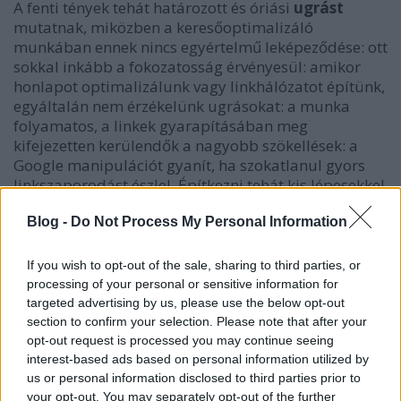
A fenti tények tehát határozott és óriási
ugrást
mutatnak, miközben a keresőoptimalizáló
munkában ennek nincs egyértelmű leképeződése: ott
sokkal inkább a fokozatosság érvényesül: amikor
honlapot optimalizálunk vagy linkhálózatot építünk,
egyáltalán nem érzékelünk ugrásokat: a munka
folyamatos, a linkek gyarapításában meg
kifejezetten kerülendők a nagyobb szökellések: a
Google manipulációt gyanít, ha szokatlanul gyors
linkszaporodást észlel. Építkezni tehát kis lépesekkel
ajánlatos, és nincs az a
linképítő SEO-szakember
, aki
előre meg tudná mondani, melyik művelete az,
Blog -
Do Not Process My Personal Information
amelyik a támogatott webegységet a 11. helyről a
10-re viszi át.
If you wish to opt-out of the sale, sharing to third parties, or
processing of your personal or sensitive information for
Mégis van különbség a munkában is. Ám ez nem a
targeted advertising by us, please use the below opt-out
munkavégzésben, hanem a befektetett munka és az
section to confirm your selection. Please note that after your
eredmény viszonyában, vagyis abban érzékelhető,
opt-out request is processed you may continue seeing
hogy amint közeledünk az első táblás helyezésekhez,
interest-based ads based on personal information utilized by
annál inkább tapasztaljuk a konkurencia erejét. Így
us or personal information disclosed to third parties prior to
a legtöbb esetben mégis van valamiféle ugrás:
your opt-out. You may separately opt-out of the further