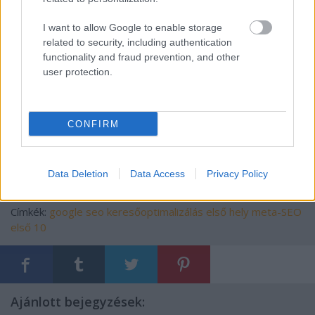
seo.balladium.hu titkos favoritja
I want to allow Google to enable storage
Témakör: meta-SEO: amikor magukat a
related to security, including authentication
functionality and fraud prevention, and other
keresőoptimalizálásról szóló honlapokat SEÓzom.
user protection.
Meglepően feltörekvő oldal egy marginális blogból:
Hogy legyek első a Google-ban -
CONFIRM
Googleoptimalizálás
Data Deletion
Data Access
Privacy Policy
Címkék:
google
seo
keresőoptimalizálás
első hely
meta-SEO
első 10
Ajánlott bejegyzések: