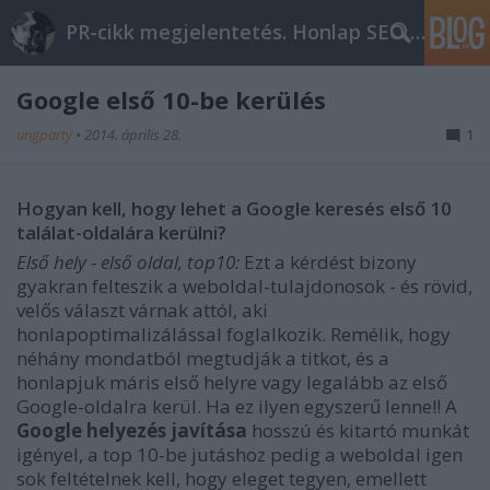
PR-cikk megjelentetés. Honlap SEO optimalizálás
Google első 10-be kerülés
ungparty
•
2014. április 28.
1
Hogyan kell, hogy lehet a Google keresés első 10
találat-oldalára kerülni?
Első hely - első oldal, top10:
Ezt a kérdést bizony
gyakran felteszik a weboldal-tulajdonosok - és rövid,
velős választ várnak attól, aki
honlapoptimalizálással foglalkozik. Remélik, hogy
néhány mondatból megtudják a titkot, és a
honlapjuk máris első helyre vagy legalább az első
Google-oldalra kerül. Ha ez ilyen egyszerű lenne!! A
Google helyezés javítása
hosszú és kitartó munkát
igényel, a top 10-be jutáshoz pedig a weboldal igen
sok feltételnek kell, hogy eleget tegyen, emellett