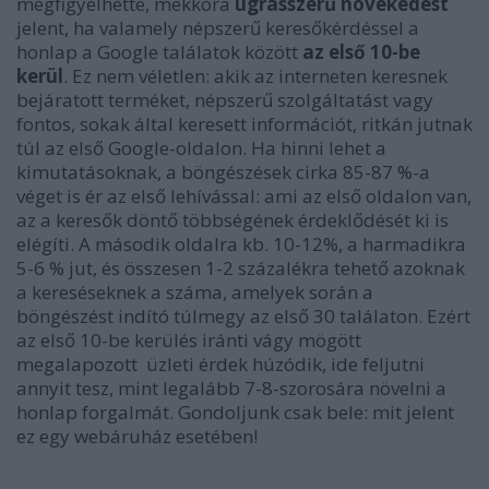
megfigyelhette, mekkora
ugrásszerű növekedést
jelent, ha valamely népszerű keresőkérdéssel a
honlap a Google találatok között
az első 10-be
kerül
. Ez nem véletlen: akik az interneten keresnek
bejáratott terméket, népszerű szolgáltatást vagy
fontos, sokak által keresett információt, ritkán jutnak
túl az első Google-oldalon. Ha hinni lehet a
kimutatásoknak, a böngészések cirka 85-87 %-a
véget is ér az első lehívással: ami az első oldalon van,
az a keresők döntő többségének érdeklődését ki is
elégíti. A második oldalra kb. 10-12%, a harmadikra
5-6 % jut, és összesen 1-2 százalékra tehető azoknak
a kereséseknek a száma, amelyek során a
böngészést indító túlmegy az első 30 találaton. Ezért
az első 10-be kerülés iránti vágy mögött
megalapozott üzleti érdek húzódik, ide feljutni
annyit tesz, mint legalább 7-8-szorosára növelni a
honlap forgalmát. Gondoljunk csak bele: mit jelent
ez egy webáruház esetében!