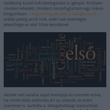
hatékony külső link-támogatást is igényel. Amilyen
röviden lehetett, mindezt összefoglaltam egy másik
blogomban -
Hogyan legyek első a Google-ban?
-
alább pedig arról írok,
miért van különleges
jelentősége az első 10-be kerülésnek
.
Akinek volt valaha saját honlapja és szerette volna,
ha minél több kattintás éri az oldalát, és ezért
szemmel is tartotta a látogatottsági statisztikát,