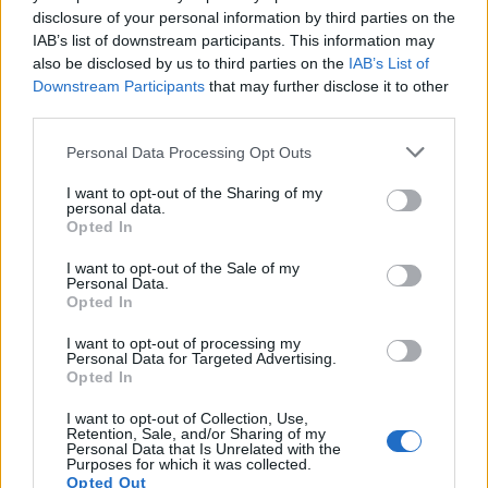
disclosure of your personal information by third parties on the
ugrásszerűen megnövekszik az előrejutás nehézsége.
IAB’s list of downstream participants. This information may
Előfordulhat, hogy a 20. helyről a 11-re könnyebb
also be disclosed by us to third parties on the
IAB’s List of
juttatjuk az oldal, mint a 11-ről a 10-re: merthogy
Downstream Participants
that may further disclose it to other
éppen ezt szeretné elérni minden konkurens
third parties.
honlapoptimalizátor, ezért óriási a tülekedés. A 10-
en belüli erőre jutás is roppant nehéz, de ehhez
Please note that this website/app uses one or more Google
Personal Data Processing Opt Outs
hasonló ugrás aztán már csak az első helyért folyik.
services and may gather and store information including but
not limited to your visit or usage behaviour. You may click to
I want to opt-out of the Sharing of my
personal data.
grant or deny consent to Google and its third-party tags to
Opted In
use your data for below specified purposes in below Google
consent section.
I want to opt-out of the Sale of my
Personal Data.
Opted In
I want to opt-out of processing my
Personal Data for Targeted Advertising.
Opted In
I want to opt-out of Collection, Use,
Retention, Sale, and/or Sharing of my
Personal Data that Is Unrelated with the
Purposes for which it was collected.
Opted Out