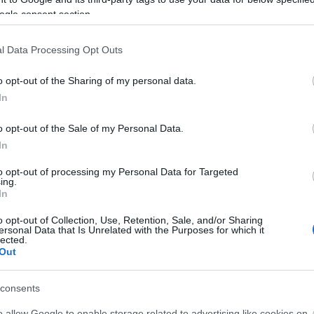
ogle consent section.
log.hu/api/trackback/id/8651508
l Data Processing Opt Outs
k
értelmében felhasználói tartalomnak minősülnek, értük a
o opt-out of the Sharing of my personal data.
felelősséget nem vállal, azokat nem ellenőrzi. Kifogás esetén
In
Felhasználási feltételekben
és az
adatvédelmi tájékoztatóban
.
s://bognarstudio.hu/
2016.05.10. 15:06:32
o opt-out of the Sale of my Personal Data.
In
rán a hozzászólások is fontos szerepet
ós lehetőség van és nincs hozzászólás, az is
Első 
to opt-out of processing my Personal Data for Targeted
zámára.
ing.
cebook kiajánlásnál helyezik el
In
Bor
ogban, a honlapon. Így a valóságosan
Goo
tás a Google számára, a honlap javára nem
o opt-out of Collection, Use, Retention, Sale, and/or Sharing
Blo
s nem kellően.
ersonal Data that Is Unrelated with the Purposes for which it
lected.
lom, hogy hozzászólásainkat a téma
Out
 közzé. Mint ahogy én is itt mondom el, hogy
Mi a 
yet értek, aki honlap optimalizálásra adja
bben a blogban és ebből a bejegyzésből is!
consents
A
hon
Válasz erre
olyan
o allow Google to enable storage related to advertising like cookies on