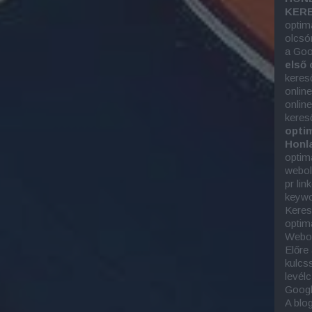
KERE
optim
olcsó
a Goo
első 
keres
onlin
onlin
keres
optim
Honla
optim
webold
pr lin
keywor
Keres
optim
Webol
Előre
kulcs
levél
Googl
A blo