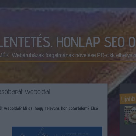
ELENTETÉS. HONLAP SEO 
 Webáruházak forgalmának növelése PR-cikk elhelyez
resőbarát weboldal
Újabb
át weboldal? Mi az, hogy releváns honlaptartalom? Első