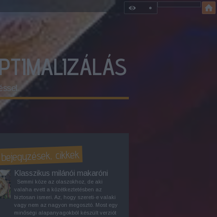
OPTIMALIZÁLÁS
éssel
 bejegyzések, cikkek
Klasszikus milánói makaróni
Semmi köze az olaszokhoz, de aki
valaha evett a közétkeztetésben az
biztosan ismeri. Az, hogy szereti-e valaki
vagy nem az nagyon megosztó. Most egy
minőségi alapanyagokból készült verziót