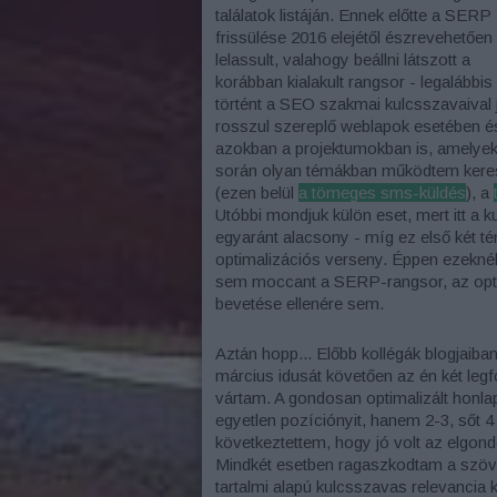
találatok listáján. Ennek előtte a SERP
frissülése 2016 elejétől észrevehetően
lelassult, valahogy beállni látszott a
korábban kialakult rangsor - legalábbis
történt a SEO szakmai kulcsszavaival j
rosszul szereplő weblapok esetében é
azokban a projektumokban is, amelye
során olyan témákban működtem keres
(ezen belül
a tömeges sms-küldés
), a
Utóbbi mondjuk külön eset, mert itt a
egyaránt alacsony - míg ez első két t
optimalizációs verseny. Éppen ezeknél
sem moccant a SERP-rangsor, az optim
bevetése ellenére sem.
Aztán hopp... Előbb kollégák blogjaiba
március idusát követően az én két legf
vártam. A gondosan optimalizált honla
egyetlen pozíciónyit, hanem 2-3, sőt 4 
következtettem, hogy jó volt az elgon
Mindkét esetben ragaszkodtam a szöve
tartalmi alapú kulcsszavas relevancia 