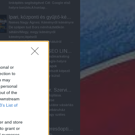
linképítés segítségével Cél: Google első
helyre kerülés A honlap...
Ipari, központi és gyűjtő-kémény - Furanflex kéménybélelés
Nemes Nagy Ágnes: Kéményről kéményre
De szépen tud Bors néniháztetőkön
sétálni!Megy, megy:kéményről
kéményre,lépésről
lépésre,tetőről tetőre,hátulról ...
Keresőmarketing, SEO LINKÉPÍTÉS
organikus linképítés - keresőmarketing
módszer a honlap első google-helyre
kerülése érdekében A weblapok
sonal or
keresőoptimalizálásának részét képező
ection to
LINKÉPÍTÉS célja az, hogy külső
ou may
honlapokra kihelyezett...
 personal
Laptop akkumulátor. Szerviz Bp. / Webáruház
out of the
2024: Linképítő program felújítása.
 downstream
Korábbi SEO-tuning frissítése
B’s List of
Webáruház: laptop akkumulátor vásárlás
Bármely laptopalkatrész-webáruház
feladata elsősorban az, hogy széles
választékban kínáljon...
er and store
to grant or
PR-cikk - Honlap keresőoptimalizálás - Seo
ed purposes
A PR-cikk szerepe a honlap-