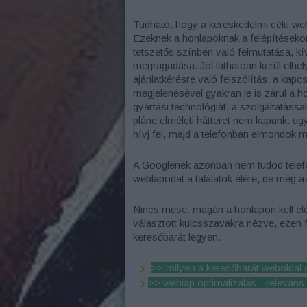
Tudható, hogy a kereskedelmi célú we
Ezeknek a honlapoknak a felépítéseko
tetszetős színben való felmutatása, k
megragadása. Jól láthatóan kerül elhe
ajánlatkérésre való felszólítás, a kapc
megjelenésével gyakran le is zárul a h
gyártási technológiát, a szolgáltatáss
pláne elméleti hátteret nem kapunk: ugy
hívj fel, majd a telefonban elmondok m
A Googlenek azonban nem tudod telefo
weblapodat a találatok élére, de még az
Nincs mese: magán a honlapon kell elé
választott kulcsszavakra nézve, ezen 
keresőbarát legyen.
>> milyen a keresőbarát weboldal 
>> weblap optimalizálás - releváns