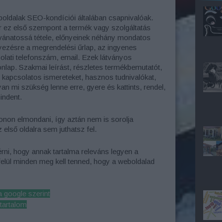
boldalak SEO-kondíciói általában csapnivalóak.
r ez első szempont a termék vagy szolgáltatás
ívánatossá tétele, előnyeinek néhány mondatos
lyezésre a megrendelési űrlap, az ingyenes
solati telefonszám, email. Ezek látványos
onlap. Szakmai leírást, részletes termékbemutatót,
al kapcsolatos ismereteket, hasznos tudnivalókat,
an mi szükség lenne erre, gyere és kattints, rendel,
indent.
non elmondani, így aztán nem is sorolja
 első oldalra sem juthatsz fel.
rni, hogy annak tartalma releváns legyen a
felül minden meg kell tenned, hogy a weboldalad
a google szerint
 tartalom