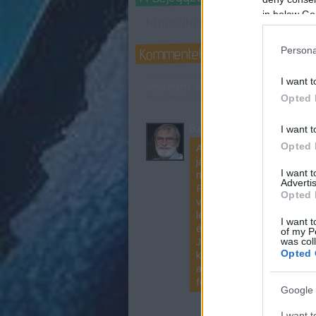
in below Go
https://honlapoptimalizalas.b
Kommentek:
Persona
A hozzászólások a
vonatkozó jogszabályo
I want t
szolgáltatás technikai
üzemeltetője semmilyen 
Opted 
forduljon a blog szerkesztőjéhez. Részletek a
Bognár L
http
I want t
Opted 
A keresőoptimalizálás so
játszanak. Ahol interakci
I want 
mutat valamit a Google s
Advertis
Probléma, hogy sokan a fa
Opted 
véleményüket és nem a bl
létező interakciós aktivi
I want t
érvényesül vagy legalábbi
of my P
was col
Jómagam ezért azt javas
Opted 
keletkezési helyén tegyük
a bejegyzés tartalmával eg
fejét, az sokat tanulhat e
Google 
I want t