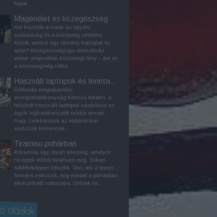
fogok...
Magénélet és közegészség
Hol húzódik a határ az egyéni
szabadság és a közösség védelme
között, amikor egy járvány kopogtat az
ajtón? Közegészségügyi elemzés Az
ember alapvetően közösségi lény – ám ez
a közösségiség néha...
Használt laptopok és fenntarthatóság
Erőforrás-megtakarítás,
energiahatékonyság Könnyű belátni: a
felújított használt laptopok vásárlása az
egyik leghatékonyabb módja annak,
hogy csökkentsük az elektronikai
eszközök környezeti...
Tiramisu pohárban
A tiramisu egy olyan édesség, amelyre
receptek milliói található meg. Sokan,
sokféleképpen készítik. Van, aki a tepsis
formára esküszik, míg mások a pohárban
elkészíthető változatra. Ízlések és...
ó oldalak