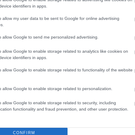
céloz
evice identifiers in apps.
helye
http://ungparty.net/
2016.05.18. 09:32:38
talála
üzemel
o allow my user data to be sent to Google for online advertising
tom,a hsz-problémában kifejtett
fonto
s.
 de úgy sejtem, esélytelen kóbor lovagként
keres
őtt: a kommentelés, ha egyszer ott is
szino
et, óhatatlanul oda tevődik át. - Köszönöm
to allow Google to send me personalized advertising.
(kere
k azért is, mert ebbe a szakmába te avattál
A SEO
o allow Google to enable storage related to analytics like cookies on
a bel
Válasz erre
evice identifiers in apps.
tessz
megad
el (v
o allow Google to enable storage related to functionality of the website
lj
! ‐
Belépés Facebookkal
vett
h
a kül
(neve
o allow Google to enable storage related to personalization.
érünk 
haték
o allow Google to enable storage related to security, including
tekin
cation functionality and fraud prevention, and other user protection.
nagyb
haték
elemz
számít
haték
CONFIRM