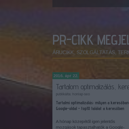
PR-CIKK MEGJ
ÁRUCIKK, SZOLGÁLTATÁS, TERMÉK.
2016. ápr 22.
Tartalom optimalizálás, ke
publikálta:
honlap-seo
Tartalmi optimalizálás: milyen a keresőbar
Google-oldal - top10 találat a keresőben
A hónap közepétől igen jelentős
mozgások tapasztalhatók a Google-