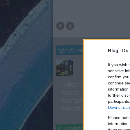
Ajánlott bejegyzések:
Blog -
Do 
If you wish 
sensitive in
confirm you
Télikertek
continue se
Go
information 
fűtése.
opt
further disc
Energiatakarékos
participants
- t
teraszfűtés
Downstream 
Please note
information 
A bejegyzés trackback címe:
deny consent