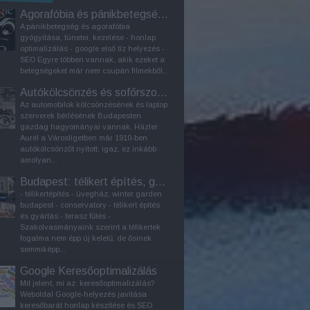
Agorafóbia és pánikbetegség kezelése
A pánikbetegség és agorafóbia
gyógyítása, tünetei, kezelése - honlap
optimalizálás - google első tíz helyezés -
SEO Egyre többen vannak, akik ezeket a
betegségeket már nem csupán filmekből...
Autókölcsönzés és sofőrszolgálat Budapesten
Az automobilok kölcsönzésének és laptop
szerverek bérlésének Budapesten
gazdag hagyományai vannak. Häzler
Aurél a Városligetben már 1910-ben
autókölcsönzőt nyitott, igaz, ez inkább
amolyan...
Budapest: télikert építés, gyártás
- télikertépítés - üvegház, winter garden
budapest - conservatory - télikert építés
és gyártás - terasz fűtés -
Szakolvasmányaink szerint a télikertek
fogalma nem épp új keletű, de ősinek
semmiképp...
Google Keresőoptimalizálás
Mit jelent, mi az: keresőoptimalizálás?
Weboldal Google-helyezés javítása
keresőbarát honlap készítése és SEO