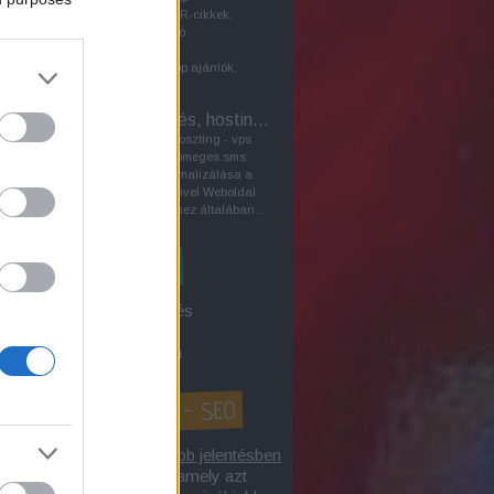
keresőoptimalizálásban PR-cikkek,
vagyis a közönséggel való
kommunikáció céljából írt
sajtóközlemények, pl.laptop ajánlók,
szerepet játszhatnak a...
VPS - Szerver bérlés, hosting sms
A szerverbérlés - szerverhoszting - vps
virtuális szerver bérlés - tömeges sms
küldés tárgyú honlap optimalizálása a
kereső marketing eszközeivel Weboldal
biztonságos működtetéséhez általában...
3 a Google-keresőből
íték címzés / levél címzés
gle első 10-be kerülés
gok keresőoptimalizálása
honlap optimalizálás? - SEO
lap optimalizálás
tágabb jelentésben
 internetes tevékenység, amely azt