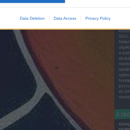
A
hon
kivál
munka
Data Deletion
Data Access
Privacy Policy
kere
optim
keres
SEO-s
felépí
objek
a web
elvár
minős
tartal
optima
honla
pozíc
és in
rende
A blo
Goog
HONL