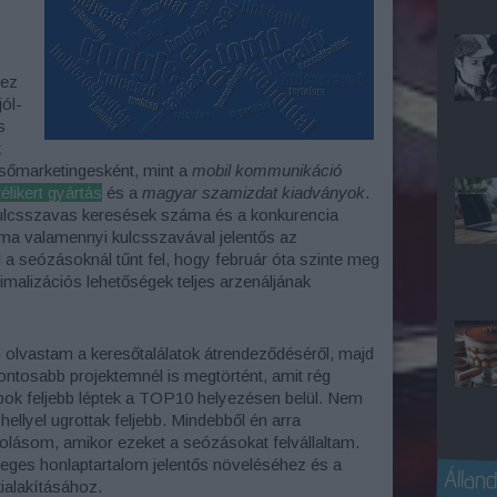
 ez
ól-
s
k
őmarketingesként, mint a
mobil kommunikáció
télikert gyártás
és a
magyar szamizdat kiadványok
.
 kulcsszavas keresések száma és a konkurencia
éma valamennyi kulcsszavával jelentős az
 a seózásoknál tűnt fel, hogy február óta szinte meg
alizációs lehetőségek teljes arzenáljának
n olvastam a keresőtalálatok átrendeződéséről, majd
ontosabb projektemnél is megtörtént, amit rég
pok feljebb léptek a TOP10 helyezésen belül. Nem
hellyel ugrottak feljebb. Mindebből én arra
dolásom, amikor ezeket a seózásokat felvállaltam.
ges honlaptartalom jelentős növeléséhez és a
Álland
kialakításához.