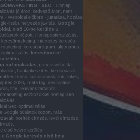
SŐMARKETING - SEO
- Honlap
alizálás jó áron, kedvező áron, nem
n! - Weboldal előbbre - juttatása, hozása
gle-listán, helyezés javítás,
Google
oldal, első 10-be kerülés
a
őtalálatok között. Honlapoptimalizálás,
e keresőmarketing, internetes keresés,
e marketing
, keresőprogram, algoritmus,
őoptimalizálás,
keresőmotor
alizálás.
p optimalizalas
, google
weboldal
alizálás
, honlapkészítés, keresőbarát
al készítése, kulcsszavak, link, linkek,
képítés 2026, meta tag, description,
ds, title, releváns tartalom.
őmarketing eszközökkel honlap-seo
alizálás
dal Seo-optimalizálás
 a Google találatok között. Más
szavak: boríték címzés, levél címzése,
címzés.
e első helyre kerülés
g a
Google keresés első hely