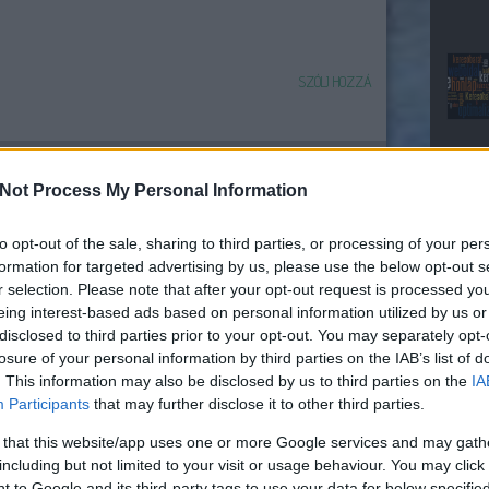
SZÓLJ HOZZÁ
Not Process My Personal Information
to opt-out of the sale, sharing to third parties, or processing of your per
formation for targeted advertising by us, please use the below opt-out s
r selection. Please note that after your opt-out request is processed y
SEO-
eing interest-based ads based on personal information utilized by us or
ogle
disclosed to third parties prior to your opt-out. You may separately opt-
szakértő?
imalizálás
losure of your personal information by third parties on the IAB’s list of
Google-
. This information may also be disclosed by us to third parties on the
IA
op 10
szakember?
Participants
that may further disclose it to other third parties.
 that this website/app uses one or more Google services and may gath
including but not limited to your visit or usage behaviour. You may click 
 to Google and its third-party tags to use your data for below specifi