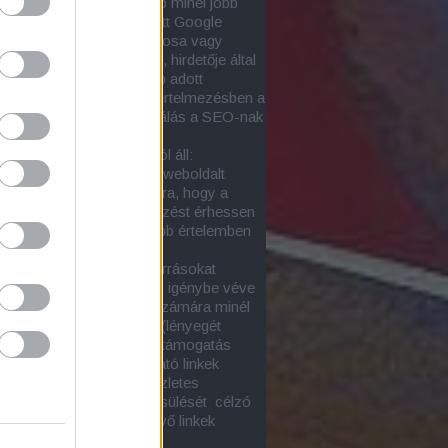
za, hogy egy adott honlap minél jobb
zést érjen el
a nem-fizetett Google
tok közt
a honlap tulajdonosa vagy
tetője, netán szponzora, hirdetője által
snak tartott egy vagy több adott
őkifejezéssel. Ebben az értelmezésben a
nimája a
honlapoptimalizálás a SEO-nak
sőoptimalizálásnak)
.
-tevékenység két részból áll:
ső SEO-val a kiválasztott weboldalt
ük minél alkalmasabbá arra, hogy a
ott keresésekre jó helyezést érhessen
oltaképp ez lenne a szűkebb értelemben
onlapoptimalizálás
)
ső SEO során külső erőforrásokat
zetesen más honlapokat) igénybe véve
el (építünk fel) az oldal számára minél
onyabb támogatottságot (lényegét
tve ez a linképítés). A webtámogatás
an függ a céloldalra mutató linkek
onyságától. E kérdés részletes
ése és a linkerő megbecsülését célzó
ások itt találhatók:
Bejövő linkek
onysága