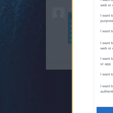
web or d
BDK
I want t
@Bognár L
: Kedves Bará
purpose
véleményeddel egyetértek,
állunk az fb szélmalma el
megosztjuk bejegyzéseink
I want 
elismerő szavaid, már csa
be.
I want t
web or d
I want t
Kommentezéshez
lépj be
, vagy
regisztrá
or app.
I want t
I want t
authenti