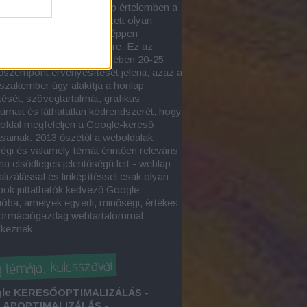
lapoptimalizás
szűkebb értelemben
a
asztott webegységen végzett olyan
, amelynek eredményeképpen
sőbarát weboldal
jön létre. Ez az
alizációs folyamat lényegében 20-25
őszempont érvényesítését jelenti, azaz a
zakember úgy alakítja a honlap
tését, szövegtartalmát, grafikus
tumait és láthatatlan kódrendszerét, hogy
oldal megfeleljen a Google-kereső
ásainak. 2013 őszétől a weboldalak
égi és valamely témát érintően releváns
ma elsődleges jelentőségű lett - weblap
lizálással és linképítéssel csak olyan
pok juttathatók kedvező Google-
ióba, amelyek egyedi, minőségi, értékes
formációgazdag webtartalommal
lkeznek.
g témája, kulcsszavai
le KERESŐOPTIMALIZÁLÁS -
APOPTIMALIZÁLÁS -