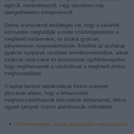
egérről, merevlemezről, vagy bármilyen más
elengedhetetlen komponensről.
Online áruházaknál elsődleges cél, hogy a vásárlók
könnyedén megtalálják a mobil számítógépükhöz a
megfelelő hardvereket, és azokat gyorsan,
kényelmesen megrendelhessék. Emellett az áruházak
gyakran nyújtanak részletes termékismertetőket, adnak
szakmai tanácsokat és biztosítanak ügyféltámogatást,
hogy segíthessenek a vásárlóknak a megfelelő döntés
meghozatalában.
A
laptop hardver webáruházak
fontos szerepet
játszanak abban, hogy a felhasználók
meghosszabbíthassák készülékük élettartamát, illetve
egyedi igényeik szerint alakíthassák működését.
Online rendelés: laptop akkumulátor webáruházból