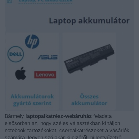
Bármely
laptopalkatrész-webáruház
feladata
elsősorban az, hogy széles választékban kínáljon
notebook tartozékokat, cserealkatrészeket a vásárlók
számára, legyen szó akár kijelzőről, billentyűzetről,