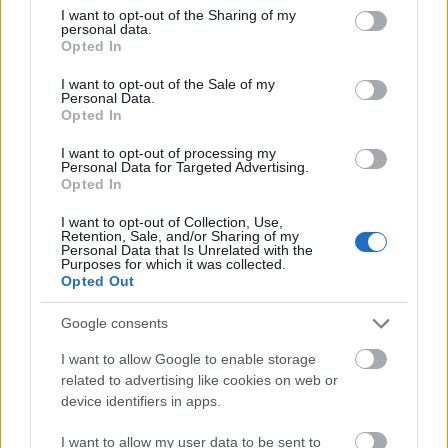
not limited to your visit or usage behaviour. You may click to
I want to opt-out of the Sharing of my
Azonnal átvehető raktárról
personal data.
grant or deny consent to Google and its third-party tags to
Rendeld meg akár ingyenes házhoz szállítással vagy
Opted In
use your data for below specified purposes in below Google
vedd át személyesen! Vásárold meg online, vedd át
consent section.
I want to opt-out of the Sale of my
személyesen. Megbízható webáruház. Kiemelkedő
Personal Data.
garanciák. Inspiron, Vostro akku. Itt:
Opted In
I want to opt-out of processing my
A projektum még 2016-ban vette kezdetét, amikor is
Personal Data for Targeted Advertising.
a laptopszervizt működtető cég azzal keresett meg,
Opted In
hogy szeretnének egyes kulcsszavakkal jobb
helyezést elérni a keresőben. Az ilyen megbízást,
I want to opt-out of Collection, Use,
Retention, Sale, and/or Sharing of my
mint mindig, most is honlapelemzéssel kezdtem.
Personal Data that Is Unrelated with the
Kiderült, hogy a webáruházként működő és
több
Purposes for which it was collected.
Opted Out
ezer laptop alkatrészt
kínáló website kevéssé tesz
eleget a keresőszempontoknak és sem a főoldal, sem
Google consents
egyetlen belső weblap sem releváns olyan
kulcsszavakra tekintettel, mint:
I want to allow Google to enable storage
related to advertising like cookies on web or
notebook szerviz budapest
device identifiers in apps.
laptop kijelző csere azonnal
I want to allow my user data to be sent to