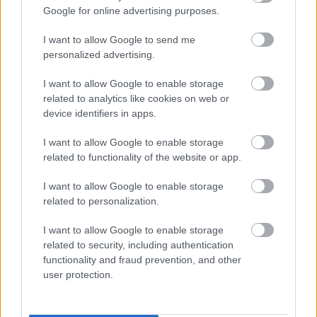
iPad tablet érintőkijelző
Google for online advertising purposes.
laptop töltő minden Asus típushoz
I want to allow Google to send me
Először tehát az on-site munkának kellett
personalized advertising.
következnie. Tartalmi fejlesztés és a
laptop
long tail
kulcsszavainak megfelelő reprezentációja. A weblap-
I want to allow Google to enable storage
analízisemet még februárban elkészítettem - aztán
related to analytics like cookies on web or
hónapokig nem történt semmi. Utólag kiderült: a
device identifiers in apps.
fejlesztők ugyan elvégezték az általam leírt
legfontosabb javításokat, de nem igazán hittek
I want to allow Google to enable storage
related to functionality of the website or app.
abban, hogy a két notebook szaküzlet (Buda, Pest
13: Angyalföld) online megjelenését is reprezentáló
I want to allow Google to enable storage
alkatrész webshop
forgalma ezeknek a javításoknak a
related to personalization.
hatására megnőhet.
Ám ez megtörtént.
Pár hónap
leforgása alatt, őszre a A
Laptopszerviz Budapest
I want to allow Google to enable storage
honlapjának kulcsszavas helyezése és organikus
related to security, including authentication
forgalma meredeken megugrott.
functionality and fraud prevention, and other
user protection.
Így megkerestek azzal, hogy a további
keresőoptimalizációs feladatokat is végezzem el,
végezzek a szervizes és alkatrészes témákat érintő