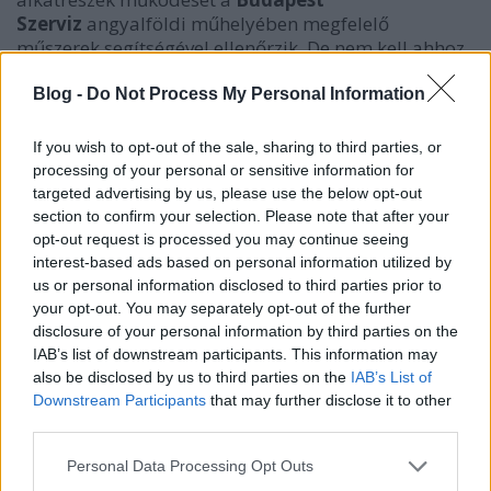
Szerviz
angyalföldi műhelyében megfelelő
műszerek segítségével ellenőrzik. De nem kell ahhoz
nagy számtech-mágusnak lenni, hogy észrevedd, ha
a táskagéped belső áramforrása nem fungál.
Blog -
Do Not Process My Personal Information
Ugyanígy egy honlap jó Google-helyezéséhez alapos
weblap-elemzés szükséges, de azt a laikus is látja,
If you wish to opt-out of the sale, sharing to third parties, or
ha egy oldal rosszul szerepel az organikus találatok
processing of your personal or sensitive information for
között. Ebben az esetben honlap-optimalizálásra
targeted advertising by us, please use the below opt-out
van szükség. Ha viszont
a laptopakku vacakol
, azt
section to confirm your selection. Please note that after your
javítgatni nem igazán szokás, nem is nagyon lehet:
opt-out request is processed you may continue seeing
újra kell cserélni. Minden laptoptípushoz pedig
interest-based ads based on personal information utilized by
us or personal information disclosed to third parties prior to
éppen abban a szaküzletben lehet megfelelő
your opt-out. You may separately opt-out of the further
akkumulátort vásárolni, amelynek a honlapja a
disclosure of your personal information by third parties on the
2017-2018-as SEO-program célkeresztjében áll. A
IAB’s list of downstream participants. This information may
honlap jellege: bemutatkozó céges weblap
also be disclosed by us to third parties on the
IAB’s List of
elérhetőséggel | szakbolti és szervizi szolgáltatás |
Downstream Participants
that may further disclose it to other
laptop alkatrész webáruház kiemelt témái:
Asus
third parties.
töltő
-
Dell akkumulátor
Please note that this website/app uses one or more Google
Personal Data Processing Opt Outs
services and may gather and store information including but
Dell akku szaküzletből Bp 2 pontján -