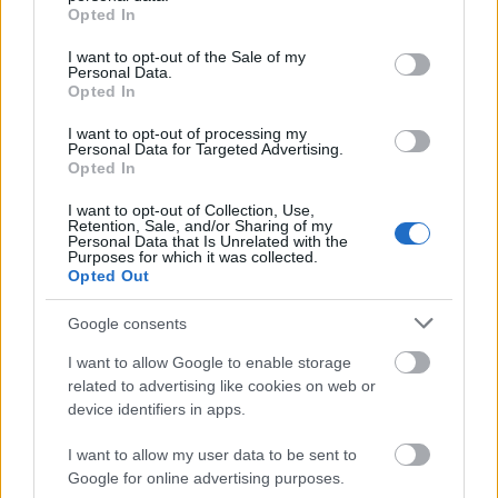
grant or deny consent to Google and its third-party tags to
eredményt?
Miként lehet az optimalizálás helyes
Opted In
use your data for below specified purposes in below Google
vagy helytelen menetére vonatkozóan ebből a
consent section.
I want to opt-out of the Sale of my
hektikus változásból bármilyen következtetést
Personal Data.
levonni?
Opted In
Talán csak úgy, hogy az
I want to opt-out of processing my
Personal Data for Targeted Advertising.
Opted In
okos SEO-szakember nem a napi
I want to opt-out of Collection, Use,
változásokat, hanem a trendeket figyeli.
Retention, Sale, and/or Sharing of my
Personal Data that Is Unrelated with the
Persze. De nem biztos, hogy ezzel sokkal jobban jár,
Purposes for which it was collected.
mert számtalanszor előfordul, hogy ugyanaz az
Opted Out
optimalizációs eljárás három hónapon át
eredményes, aztán viszont már nem, pontosan
Google consents
ugyanaz a tartalmi fejlesztés hatására az egyik
I want to allow Google to enable storage
weboldal organikus forgalma fellendül, a másik
related to advertising like cookies on web or
helyezései viszont nem mozdulnak jó irányba.
device identifiers in apps.
A Google optimalizálás jelene és jövője
I want to allow my user data to be sent to
Google for online advertising purposes.
Összességében elmondható, hogy bár a rangsorolási