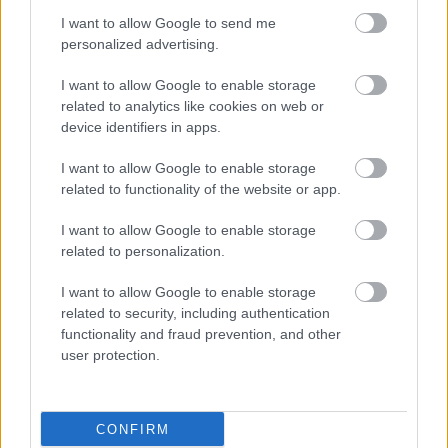
szempontok pontos mibenléte és az egyes
I want to allow Google to send me
kritériumoknak a rangsor kialakításában való
personalized advertising.
fontossága mindig is titkos volt, azért a
keresőalgoritmus működése nagyjából kiismerhető
I want to allow Google to enable storage
és a kritériumoknak való megfeleltetés mikéntje
related to analytics like cookies on web or
nagyjából tudható volt. Támaszkodni a következőkre
device identifiers in apps.
lehetett:
I want to allow Google to enable storage
a Google dokumentumai: irányelvek,
related to functionality of the website or app.
webmesterek számára kiadott javaslatok
a cég mérnökeinek, szóvivőinek nyilatkozatai,
I want to allow Google to enable storage
related to personalization.
válaszaik feltett kérdésekre
a keresési statisztikáik elemzése
I want to allow Google to enable storage
saját optimalizációs tapasztalatok
related to security, including authentication
functionality and fraud prevention, and other
Ha ezeket egybevetettük, kirajzolódni látszott mind
user protection.
valamiféle elvrendszer, mind valami gyakorlati
következetesség. Manapság sem egyiket, sem
másikat nem tapasztaljuk.
CONFIRM