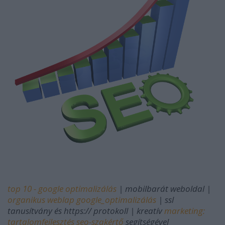
top 10 - google optimalizálás
| mobilbarát weboldal |
organikus weblap google_optimalizálás
| ssl
tanusítvány és https:// protokoll | kreatív
marketing:
tartalomfejlesztés seo-szakértő
segítségével