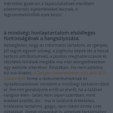
mérnökei gyakran a tapasztalatnak merőben
ellentmondó kijelentéseket tesznek. A
legszembetűnőbb ezek közül
a minőségi honlaptartalom elsődleges
fontosságának a hangsúlyozása.
Kétségtelen, hogy az informatív tartalom, az igényes,
jól tagolt egyedi szöveg, a jogtiszta képek (és a hozzá
tartozó attribútumok), a pontos meghatározások és
részletes leírások megléte ma már elengedhetetlen
egy website sikeréhez. Általában. Ha nem adódna
túl sok kivétel,
a Google-ismeretekben elöl járó SEO-
szakember
hinne a dokumentumoknak és
nyilatkozatoknak: mindent a minőségi tartalom dönt
el. Ám mit gondoljunk erről az elvről, ha a találati
rangsor élén - talán nem olyan számban, mint
évekkel ezelőtt, de: - ma is találunk értéktelen,
irreleváns tartalmú, gagyi, nem ritkán szinte üres
oldalakat, illetve olyanokat is, amelyek tartalmához