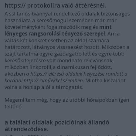
https:// protokollra való áttérésnél.
A ssl tanúsítvánnyal rendelkező oldalak biztonságos
használata a keresőmogul szemében már-már
követelményként fogalmazódik meg és
mint
lényeges rangsorolási tényező szerepel
. Ám a
váltás két konkrét esetben az oldal számára
határozott, látványos visszaesést hozott. Miközben a
szájt tartalma egyre gazdagabb lett és egyre több
keresőkifejezésre volt mondható relevánsnak,
miközben linkprofilja dinamikusan fejlődött,
aközben
a https:// elérésű oldalak helyezése romlott a
korábbi http:// címűekkel szemben
. Mintha kiszaladt
volna a honlap alól a támogatás.
Megemlítem még, hogy az utóbbi hónapokban igen
feltűnő
a találati oldalak pozícióinak állandó
átrendeződése.