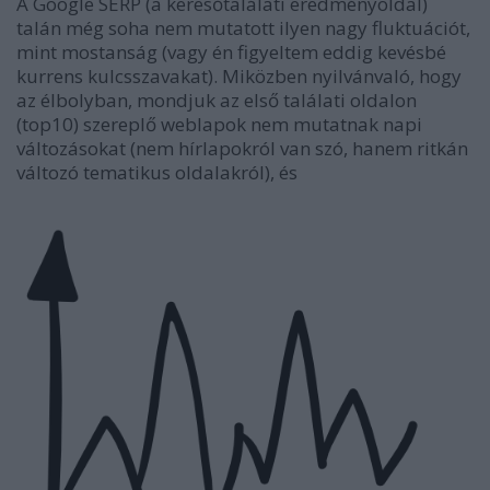
A Google SERP (a keresőtalálati eredményoldal)
talán még soha nem mutatott ilyen nagy fluktuációt,
mint mostanság (vagy én figyeltem eddig kevésbé
kurrens kulcsszavakat). Miközben nyilvánvaló, hogy
az élbolyban, mondjuk az első találati oldalon
(top10) szereplő weblapok nem mutatnak napi
változásokat (nem hírlapokról van szó, hanem ritkán
változó tematikus oldalakról), és