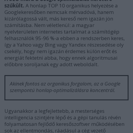
szűkült.
A honlap TOP 10 organikus helyezése a
Googlekeresőben nemcsak mérvadóvá, hanem
kizárólagossá vált, más kereső nem igazán jön
számításba. Nem véletlenül: a magyar
nyelvterületen internetes tartalmat a számítógép
felhasználók 95-96 %-a ebben a rendszerben keres,
így a Yahoo vagy Bing vagy Yandex részesedése oly
csekély, hogy nem igazán érdemes külön erőt és
energiát fektetni abba, hogy ennek algoritmusai
előbbre soroljanak egy adott weboldalt.
Akinek fontos az organikus forgalom, az a Google
szempontú honlap-optimalizálásra koncentrál.
Ugyanakkor a legfejlettebb, a mesterséges
intelligencia szintjére lépő és a gépi tanulás révén
folyamatosan fejlődő keresőszoftver működésében
sok az ellentmondás, ráadásul a cég vezető