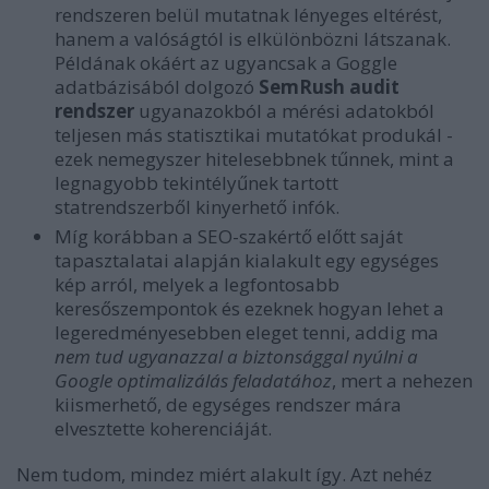
rendszeren belül mutatnak lényeges eltérést,
hanem a valóságtól is elkülönbözni látszanak.
Példának okáért az ugyancsak a Goggle
adatbázisából dolgozó
SemRush audit
rendszer
ugyanazokból a mérési adatokból
teljesen más statisztikai mutatókat produkál -
ezek nemegyszer hitelesebbnek tűnnek, mint a
legnagyobb tekintélyűnek tartott
statrendszerből kinyerhető infók.
Míg korábban a SEO-szakértő előtt saját
tapasztalatai alapján kialakult egy egységes
kép arról, melyek a legfontosabb
keresőszempontok és ezeknek hogyan lehet a
legeredményesebben eleget tenni, addig ma
nem tud ugyanazzal a biztonsággal nyúlni a
Google optimalizálás feladatához
, mert a nehezen
kiismerhető, de egységes rendszer mára
elvesztette koherenciáját.
Nem tudom, mindez miért alakult így. Azt nehéz