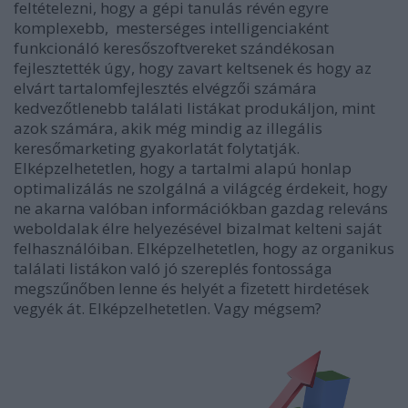
feltételezni, hogy a gépi tanulás révén egyre
komplexebb, mesterséges intelligenciaként
funkcionáló keresőszoftvereket szándékosan
fejlesztették úgy, hogy zavart keltsenek és hogy az
elvárt tartalomfejlesztés elvégzői számára
kedvezőtlenebb találati listákat produkáljon, mint
azok számára, akik még mindig az illegális
keresőmarketing gyakorlatát folytatják.
Elképzelhetetlen, hogy a tartalmi alapú honlap
optimalizálás ne szolgálná a világcég érdekeit, hogy
ne akarna valóban információkban gazdag releváns
weboldalak élre helyezésével bizalmat kelteni saját
felhasználóiban. Elképzelhetetlen, hogy az organikus
találati listákon való jó szereplés fontossága
megszűnőben lenne és helyét a fizetett hirdetések
vegyék át. Elképzelhetetlen. Vagy mégsem?