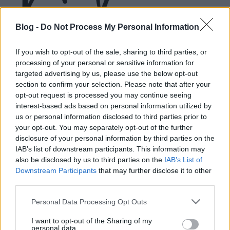
Blog -
Do Not Process My Personal Information
If you wish to opt-out of the sale, sharing to third parties, or
processing of your personal or sensitive information for
targeted advertising by us, please use the below opt-out
linkhátterük is aránylag stabil, aközben az
section to confirm your selection. Please note that after your
élpozíciókban szereplők állandóan cserélődnek, de
opt-out request is processed you may continue seeing
nemcsak egy-két pozíciónyit, hanem fel-le ugrálnak,
interest-based ads based on personal information utilized by
egyik nap mondjuk 3., aztán másnap 9., a következő
us or personal information disclosed to third parties prior to
napon 7., aztán másnapra kiesik a első tízből és
your opt-out. You may separately opt-out of the further
mondjuk a tizenhatodik vagy huszonharmadik, de a
disclosure of your personal information by third parties on the
következő napon már ott van a top5-ben.
IAB’s list of downstream participants. This information may
Nyilvánvaló, hogy sem az adott oldal ezalatt semmit
also be disclosed by us to third parties on the
IAB’s List of
sem változott, mi több, sem a környezetében lévők
Downstream Participants
that may further disclose it to other
ilyen rövid időközök alatt nem lettek ennyivel sem
third parties.
jobbak, sem rosszabbak - mégis lifteznek, helyet
Please note that this website/app uses one or more Google
Personal Data Processing Opt Outs
cserélnek, felbukkannak és eltűnnek. Miért?
Miért
services and may gather and store information including but
hoz a rangsoroló algoritmus minden egyes
not limited to your visit or usage behaviour. You may click to
I want to opt-out of the Sharing of my
lefuttatása minden alkalommal más-más
personal data.