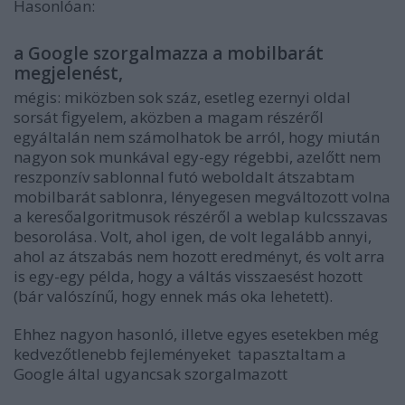
Hasonlóan:
a Google szorgalmazza a mobilbarát
megjelenést,
mégis: miközben sok száz, esetleg ezernyi oldal
sorsát figyelem, aközben a magam részéről
egyáltalán nem számolhatok be arról, hogy miután
nagyon sok munkával egy-egy régebbi, azelőtt nem
reszponzív sablonnal futó weboldalt átszabtam
mobilbarát sablonra, lényegesen megváltozott volna
a keresőalgoritmusok részéről a weblap kulcsszavas
besorolása. Volt, ahol igen, de volt legalább annyi,
ahol az átszabás nem hozott eredményt, és volt arra
is egy-egy példa, hogy a váltás visszaesést hozott
(bár valószínű, hogy ennek más oka lehetett).
Ehhez nagyon hasonló, illetve egyes esetekben még
kedvezőtlenebb fejleményeket tapasztaltam a
Google által ugyancsak szorgalmazott