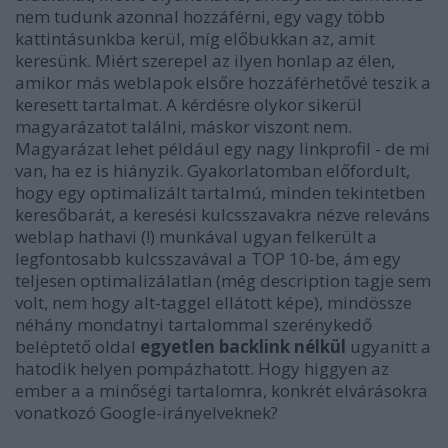
nem tudunk azonnal hozzáférni, egy vagy több
kattintásunkba kerül, míg előbukkan az, amit
keresünk. Miért szerepel az ilyen honlap az élen,
amikor más weblapok elsőre hozzáférhetővé teszik a
keresett tartalmat. A kérdésre olykor sikerül
magyarázatot találni, máskor viszont nem.
Magyarázat lehet például egy nagy linkprofil - de mi
van, ha ez is hiányzik. Gyakorlatomban előfordult,
hogy egy optimalizált tartalmú, minden tekintetben
keresőbarát, a keresési kulcsszavakra nézve releváns
weblap hathavi (!) munkával ugyan felkerült a
legfontosabb kulcsszavával a TOP 10-be, ám egy
teljesen optimalizálatlan (még description tagje sem
volt, nem hogy alt-taggel ellátott képe), mindössze
néhány mondatnyi tartalommal szerénykedő
beléptető oldal
egyetlen backlink nélkül
ugyanitt a
hatodik helyen pompázhatott. Hogy higgyen az
ember a a minőségi tartalomra, konkrét elvárásokra
vonatkozó Google-irányelveknek?