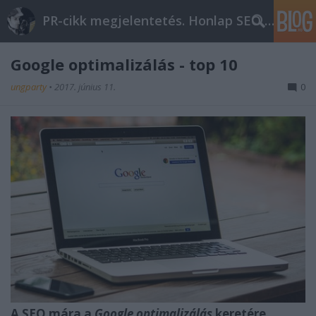
PR-cikk megjelentetés. Honlap SEO optimalizálás
Google optimalizálás - top 10
ungparty
•
2017. június 11.
0
A SEO mára a
Google optimalizálás
keretére