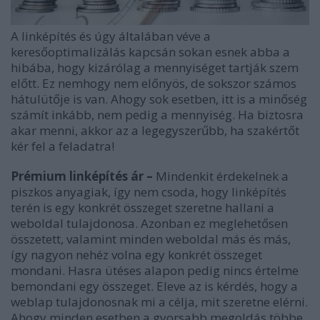
A linképítés és úgy általában véve a
keresőoptimalizálás kapcsán sokan esnek abba a
hibába, hogy kizárólag a mennyiséget tartják szem
előtt. Ez nemhogy nem előnyös, de sokszor számos
hátulütője is van. Ahogy sok esetben, itt is a minőség
számít inkább, nem pedig a mennyiség. Ha biztosra
akar menni, akkor az a legegyszerűbb, ha szakértőt
kér fel a feladatra!
Prémium linképítés ár –
Mindenkit érdekelnek a
piszkos anyagiak, így nem csoda, hogy linképítés
terén is egy konkrét összeget szeretne hallani a
weboldal tulajdonosa. Azonban ez meglehetősen
összetett, valamint minden weboldal más és más,
így nagyon nehéz volna egy konkrét összeget
mondani. Hasra ütéses alapon pedig nincs értelme
bemondani egy összeget. Eleve az is kérdés, hogy a
weblap tulajdonosnak mi a célja, mit szeretne elérni.
Ahogy minden esetben a gyorsabb megoldás többe