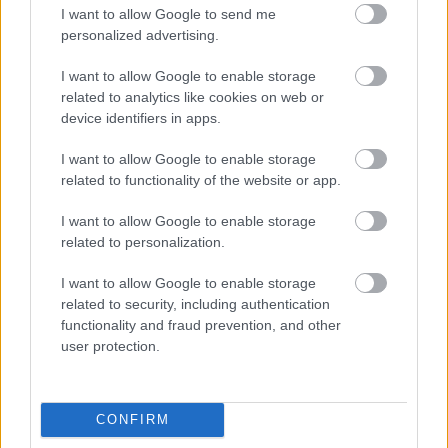
I want to allow Google to send me
megbeszélni a szakértő.
personalized advertising.
I want to allow Google to enable storage
related to analytics like cookies on web or
device identifiers in apps.
Címkék:
google
keresőoptimalizálás
linképítés
seo-szakértő
I want to allow Google to enable storage
related to functionality of the website or app.
I want to allow Google to enable storage
Ajánlott bejegyzések:
related to personalization.
I want to allow Google to enable storage
Magénélet és közegészség
related to security, including authentication
functionality and fraud prevention, and other
user protection.
Szemantikus optimalizálás és linképítés
CONFIRM