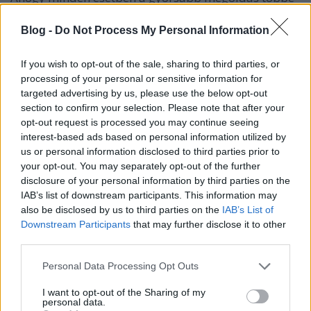
is kerül, ha több idő van a megvalósításra, akkor
akár havi néhány tízezer forintért már szép
Blog -
Do Not Process My Personal Information
eredményeket lehet elérni. Persze mindig vannak,
akik inkább mellőzik a szakértőtől való
If you wish to opt-out of the sale, sharing to third parties, or
segítségkérést és maguk próbálnak eredményt
processing of your personal or sensitive information for
elérni, mivel úgy vélik, ez a legolcsóbb út, ráadásul
targeted advertising by us, please use the below opt-out
annyira nem lehet nehéz a linképítés. Nekik csak sok
section to confirm your selection. Please note that after your
szerencsét kívánhatunk!
opt-out request is processed you may continue seeing
interest-based ads based on personal information utilized by
A linképítés közel sem olyan egyszerű, mint azt
us or personal information disclosed to third parties prior to
sokan gondolják. Ráadásul a Google újabb és újabb
your opt-out. You may separately opt-out of the further
változtatásokat eszközöl, amikkel ha nincs tisztában
disclosure of your personal information by third parties on the
az ezen dolgozó ember, akkor a weboldal könnyen
IAB’s list of downstream participants. This information may
hátra kerül a keresési találatok közt. A megoldást az
also be disclosed by us to third parties on the
IAB’s List of
jelenti, ha megkér egy szakértőt és hajlandó áldozni
Downstream Participants
that may further disclose it to other
a weboldalra, ha többet nem is, legalább egy audit-
third parties.
ot kifizet, egy tanácsadásra elmegy és önmaga idejét
Please note that this website/app uses one or more Google
Personal Data Processing Opt Outs
szánja a beállítások elvégzésére, a megfelelő
services and may gather and store information including but
oldalakra kerülésre.
not limited to your visit or usage behaviour. You may click to
I want to opt-out of the Sharing of my
personal data.
grant or deny consent to Google and its third-party tags to