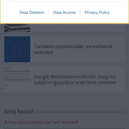
Data Deletion
Data Access
Privacy Policy
Google optimalizálás - top 10
Tartalom optimalizálás, keresőbarát
weboldal
Google Webmestereszközök: Blog.Hu
tulajdon igazolása head html-címkével
Szólj hozzá!
A hozzászóláshoz be kell lépned!