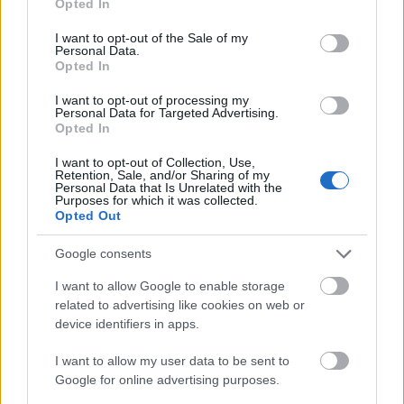
Opted In
use your data for below specified purposes in below Google
Azt már remélhetőleg mindenki tudja, hogy az
consent section.
I want to opt-out of the Sale of my
úgynevezett linkgyűjtemények, linkfarmok
Personal Data.
manapság nem a legjobb megoldások a linképítés
Opted In
során. Vannak persze linkgyűjtemények, melyek
I want to opt-out of processing my
linkjei értékesek, de azt tudni kell, miért jó az egyik
Personal Data for Targeted Advertising.
és rossz a másik. A
prémium linképítés ár
Opted In
meghatározásakor figyelembe kell venni például
azoknak az oldalaknak az értékét, melyekre az adott
I want to opt-out of Collection, Use,
Retention, Sale, and/or Sharing of my
weboldal linkjei kikerülnek. Mint ahogyan az
Personal Data that Is Unrelated with the
nehezen hihető, hogy egy újonnan nyílt sarki
Purposes for which it was collected.
Opted Out
kisboltot a nagy áruházak bármelyike ajánlgat,
éppúgy az is hihetetlen - és a Google figyeli is -, hogy
Google consents
egy új weblapra régi nagy értékű weblapokról
legyenek linkek. A linképítést is fel kell építeni, itt is
I want to allow Google to enable storage
stratégiában kell gondolkozni. Manapság az értékes
related to advertising like cookies on web or
linkek mellett sokat számít a tartalom is. A
device identifiers in apps.
legegyszerűbb, ha komplex megoldást alkalmaz egy
SEO szakértő által. Ez a legbiztosabb módszer az
I want to allow my user data to be sent to
oldal keresőkben elért helyezésének növeléséhez. Az
Google for online advertising purposes.
árat pedig mindig személyre szabva fogja Önnel