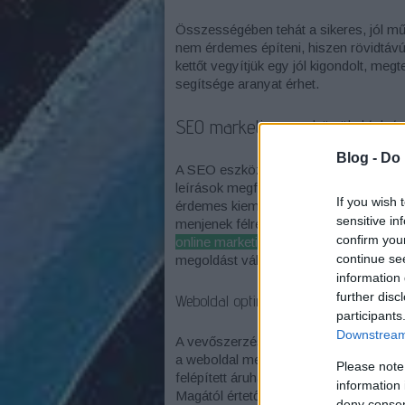
Összességében tehát a sikeres, jól m
nem érdemes építeni, hiszen rövidtávú
kettőt vegyítjük egy jól kigondolt, me
segítsége aranyat érhet.
SEO marketing eszközök tárhá
Blog -
Do 
A SEO eszközök tárháza igen széles, h
leírások megfelelő használatát. Kifej
If you wish 
érdemes kiemelni, amihez viszont már
sensitive in
menjenek félre a dolgok. Amennyiben m
confirm you
online marketing ügynökségtől ajánlatot
continue se
megoldást választani.
information 
further disc
Weboldal optimalizálása
participants
Downstream 
A vevőszerzés esetében az online térb
a weboldal megjelenése, vagy a webár
Please note
felépített áruház ugyanis inkább riasz
information 
Magától értetődő, hogyha már egy leen
deny consent