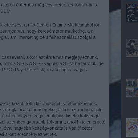
 téren érdemes még egy, illetve két fogalmat is
a SEM.
kifejezés, ami a Search Engine Marketingból jön
kzsargonban, hogy keresőmotor marketing, ami
lal, ami marketing célú felhasználást szolgál a
k összevetni, akkor azt érdemes megjegyeznünk,
, mint a SEO. A SEO végülis a SEM-be tartozik, de
 PPC (Pay-Per-Click) marketing is, vagyis
szköz között több különbséget is felfedezhetünk.
zefoglalni a különbségeket, akkor azt mondhatjuk,
amiben ingyen, vagy legalábbis kisebb költséggel
zel szemben gyorsabb folyamat, ahol hirtelen érhető
jóval nagyobb költségvonzata is van (fizetős
ti sikert eredményezhetnek.