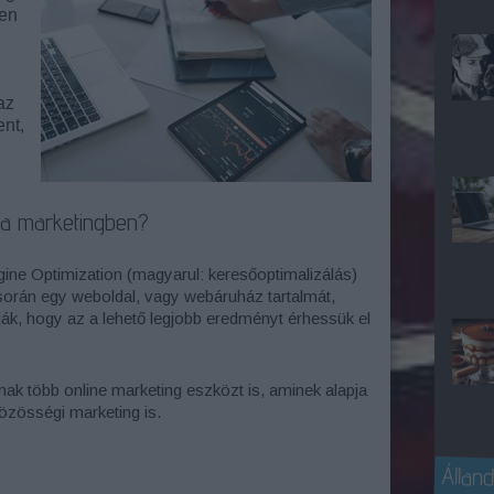
ben
az
nt,
 a marketingben?
ine Optimization (magyarul: keresőoptimalizálás)
 során egy weboldal, vagy webáruház tartalmát,
tják, hogy az a lehető legjobb eredményt érhessük el
k több online marketing eszközt is, aminek alapja
közösségi marketing is.
Álland