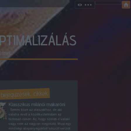
OPTIMALIZÁLÁS
éssel
 bejegyzések, cikkek
Klasszikus milánói makaróni
Semmi köze az olaszokhoz, de aki
valaha evett a közétkeztetésben az
biztosan ismeri. Az, hogy szereti-e valaki
vagy nem az nagyon megosztó. Most egy
minőségi alapanyagokból készült verziót