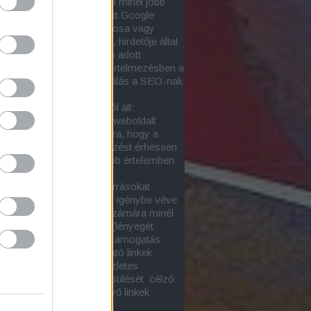
za, hogy egy adott honlap minél jobb
zést érjen el
a nem-fizetett Google
tok közt
a honlap tulajdonosa vagy
tetője, netán szponzora, hirdetője által
snak tartott egy vagy több adott
őkifejezéssel. Ebben az értelmezésben a
nimája a
honlapoptimalizálás a SEO-nak
sőoptimalizálásnak)
.
-tevékenység két részból áll:
ső SEO-val a kiválasztott weboldalt
ük minél alkalmasabbá arra, hogy a
ott keresésekre jó helyezést érhessen
oltaképp ez lenne a szűkebb értelemben
onlapoptimalizálás
)
ső SEO során külső erőforrásokat
zetesen más honlapokat) igénybe véve
el (építünk fel) az oldal számára minél
onyabb támogatottságot (lényegét
tve ez a linképítés). A webtámogatás
an függ a céloldalra mutató linkek
onyságától. E kérdés részletes
ése és a linkerő megbecsülését célzó
ások itt találhatók:
Bejövő linkek
onysága