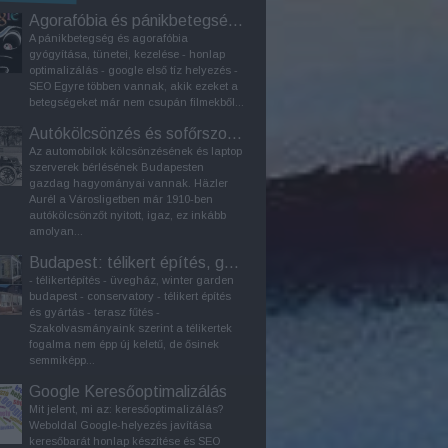
Agorafóbia és pánikbetegség kezelése
A pánikbetegség és agorafóbia
gyógyítása, tünetei, kezelése - honlap
optimalizálás - google első tíz helyezés -
SEO Egyre többen vannak, akik ezeket a
betegségeket már nem csupán filmekből...
Autókölcsönzés és sofőrszolgálat Budapesten
Az automobilok kölcsönzésének és laptop
szerverek bérlésének Budapesten
gazdag hagyományai vannak. Häzler
Aurél a Városligetben már 1910-ben
autókölcsönzőt nyitott, igaz, ez inkább
amolyan...
Budapest: télikert építés, gyártás
- télikertépítés - üvegház, winter garden
budapest - conservatory - télikert építés
és gyártás - terasz fűtés -
Szakolvasmányaink szerint a télikertek
fogalma nem épp új keletű, de ősinek
semmiképp...
Google Keresőoptimalizálás
Mit jelent, mi az: keresőoptimalizálás?
Weboldal Google-helyezés javítása
keresőbarát honlap készítése és SEO