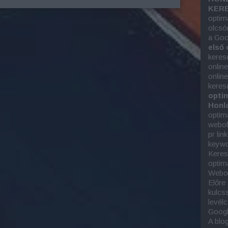
KERE
optim
olcsó
a Goo
első 
keres
onlin
onlin
keres
optim
Honla
optim
webold
pr lin
keywor
Keres
optim
Webol
Előre
kulcs
levél
Googl
A blo