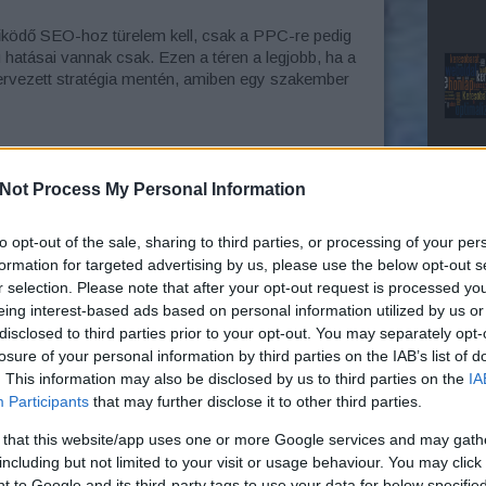
űködő SEO-hoz türelem kell, csak a PPC-re pedig
 hatásai vannak csak. Ezen a téren a legjobb, ha a
gtervezett stratégia mentén, amiben egy szakember
za
Not Process My Personal Information
iszen magába foglalja a kulcsszó kutatást, meta
ezetten marketing szempontból az alábbi hármat
to opt-out of the sale, sharing to third parties, or processing of your per
 szakértő segítségére is szükség van, hogy ne
formation for targeted advertising by us, please use the below opt-out s
i sem szeretnénk lyukra futni, akkor érdemes
r selection. Please note that after your opt-out request is processed y
 kérni
, ahol mindenben segítenek a legjobb
eing interest-based ads based on personal information utilized by us or
disclosed to third parties prior to your opt-out. You may separately opt-
losure of your personal information by third parties on the IAB’s list of
. This information may also be disclosed by us to third parties on the
IA
Participants
that may further disclose it to other third parties.
en is roppant fontos a megjelenés, ami ez esetben
uház felépítése. Egy amatőrnek kinéző, rosszul
 that this website/app uses one or more Google services and may gath
tó hatású lehet a potenciális vásárlók szemében.
including but not limited to your visit or usage behaviour. You may click 
dő vevő az oldalunkra tévedt, akkor ne riadjon
 to Google and its third-party tags to use your data for below specifi