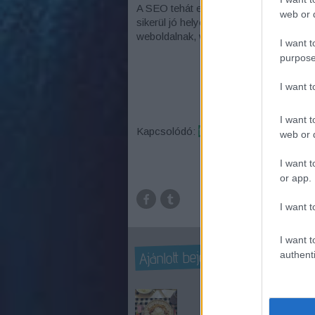
A SEO tehát egy igencsak komoly fegyv
web or d
sikerül jó helyet kiharcolnunk, akkor 
weboldalnak, webáruháznak.
I want t
purpose
I want 
I want t
Kapcsolódó:
fizetett PR-cikkek megjel
web or d
I want t
or app.
I want t
I want t
Ajánlott bejegyzések:
authenti