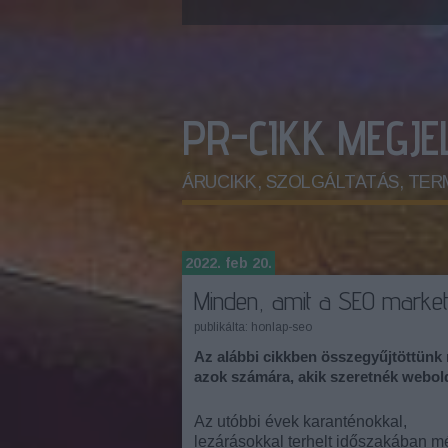
PR-CIKK MEGJ
ÁRUCIKK, SZOLGÁLTATÁS, TERMÉK.
2022. feb 20.
Minden, amit a SEO market
publikálta:
honlap-seo
Az alábbi cikkben összegyűjtöttünk
azok számára, akik szeretnék webold
Az utóbbi évek karanténokkal,
lezárásokkal terhelt időszakában m