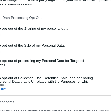
ogle consent section.
l Data Processing Opt Outs
esszenciája, hogy mindig értékes, egyedi tartalmak
o opt-out of the Sharing of my personal data.
akár termékbemutató formájában. Továbbá az is
In
ő oldalakon elhelyezett linkek is ugyanilyenek
z egy tartalom értékes. Ezen a téren a
ni a naprakészséget, az egyediséget, a releváns
o opt-out of the Sale of my Personal Data.
t a kapcsolódó kulcsszavakra felépített tartalmakra
In
Első 
to opt-out of processing my Personal Data for Targeted
ing.
In
Bor
Goo
y lényeges eszköz a manapság népszerű
o opt-out of Collection, Use, Retention, Sale, and/or Sharing
Blo
ersonal Data that Is Unrelated with the Purposes for which it
 a téren a Facebook, Instagram, TikTok, Twitter a
lected.
zakember már ezek használatát is képes beépíteni a
Out
Mi a 
consents
A
hon
olyan
o allow Google to enable storage related to advertising like cookies on