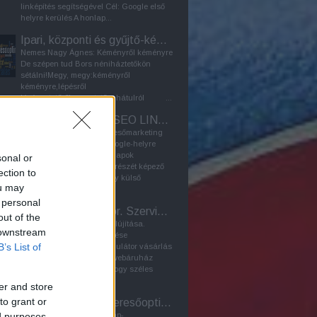
linképítés segítségével Cél: Google első
helyre kerülés A honlap...
Ipari, központi és gyűjtő-kémény - Furanflex kéménybélelés
Nemes Nagy Ágnes: Kéményről kéményre
De szépen tud Bors néniháztetőkön
sétálni!Megy, megy:kéményről
kéményre,lépésről
lépésre,tetőről tetőre,hátulról ...
Keresőmarketing, SEO LINKÉPÍTÉS
organikus linképítés - keresőmarketing
módszer a honlap első google-helyre
kerülése érdekében A weblapok
sonal or
keresőoptimalizálásának részét képező
ection to
LINKÉPÍTÉS célja az, hogy külső
ou may
honlapokra kihelyezett...
 personal
Laptop akkumulátor. Szerviz Bp. / Webáruház
out of the
2024: Linképítő program felújítása.
 downstream
Korábbi SEO-tuning frissítése
B’s List of
Webáruház: laptop akkumulátor vásárlás
Bármely laptopalkatrész-webáruház
feladata elsősorban az, hogy széles
választékban kínáljon...
er and store
to grant or
PR-cikk - Honlap keresőoptimalizálás - Seo
ed purposes
A PR-cikk szerepe a honlap-