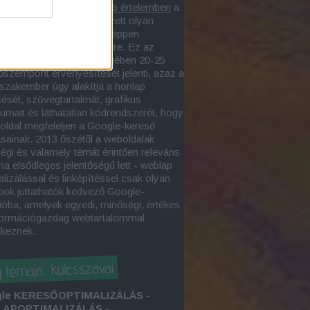
lapoptimalizás
szűkebb értelemben
a
asztott webegységen végzett olyan
, amelynek eredményeképpen
sőbarát weboldal
jön létre. Ez az
alizációs folyamat lényegében 20-25
őszempont érvényesítését jelenti, azaz a
zakember úgy alakítja a honlap
tését, szövegtartalmát, grafikus
tumait és láthatatlan kódrendszerét, hogy
oldal megfeleljen a Google-kereső
ásainak. 2013 őszétől a weboldalak
égi és valamely témát érintően releváns
ma elsődleges jelentőségű lett - weblap
lizálással és linképítéssel csak olyan
pok juttathatók kedvező Google-
ióba, amelyek egyedi, minőségi, értékes
formációgazdag webtartalommal
lkeznek.
g témája, kulcsszavai
le KERESŐOPTIMALIZÁLÁS -
APOPTIMALIZÁLÁS -