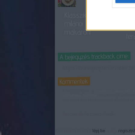
Tél
Klasszikus
fűt
milánói
En
makaróni
ter
A bejegyzés trackback címe:
https://honlapoptimalizalas.b
Kommentek:
A hozzászólások a
vonatkozó jogszabályo
szolgáltatás technikai
üzemeltetője semmilyen 
forduljon a blog szerkesztőjéhez. Részletek a
Nincsenek hozzászólások.
Kommentezéshez
lépj be
, vagy
regisztrá