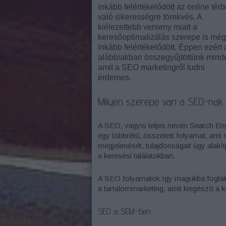
inkább felértékelődött az online tér
való sikerességre törekvés. A
kiélezettebb verseny miatt a
keresőoptimalizálás szerepe is még
inkább felértékelődött. Éppen ezért 
alábbiakban összegyűjtöttünk minde
amit a SEO marketingről tudni
érdemes.
Milyen szerepe van a SEO-nak
A SEO, vagyis teljes nevén Search Eng
egy többrétű, összetett folyamat, ami
megjelenését, tulajdonságait úgy alakí
a keresési találatokban.
A SEO folyamatok így magukba foglalna
a tartalommarketing, amit kiegészít a 
SEO a SEM-ben