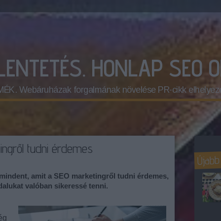
ELENTETÉS. HONLAP SEO 
 Webáruházak forgalmának növelése PR-cikk elhelyez
ingről tudni érdemes
Újabb
 mindent, amit a SEO marketingről tudni érdemes,
alukat valóban sikeressé tenni.
ég