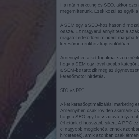
Ha már marketing és SEO, akkor ezen a
megemlítenünk. Ezek közül az egyik 
A SEM egy a SEO-hoz hasonló mozaik 
össze. Ez magyarul annyit tesz a sza
magától értetődően mindent magába fog
keresőmotorokhoz kapcsolódóan.
Amennyiben a két fogalmat szeretnén
hogy a SEM egy jóval tágabb kategória
a SEM-be tartozik még az úgynevezett
keresőmotor hirdetés.
SEO vs PPC
A két keresőoptimalizálási marketing e
Amennyiben csak röviden akarnánk öss
hogy a SEO egy hosszútávú folyamat, 
érhetünk el hosszabb sikert. A PPC ez
el nagyobb megjelenés, ennek azonban 
hirdetések), amik azonban csak átmene