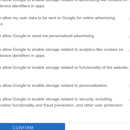
céloz
er lehet az online térben vívott harcban, amivel ha
evice identifiers in apps.
helye
akár hosszútávra is megalapozhatja a sikerét egy-egy
talála
üzemel
o allow my user data to be sent to Google for online advertising
fonto
s.
(Vendégposzt a sikerosveny.hu oldal támogatására)
keres
szino
to allow Google to send me personalized advertising.
(kere
A SEO
o allow Google to enable storage related to analytics like cookies on
a bel
entetése - linkelhelyezés
evice identifiers in apps.
tessz
megad
el (v
o allow Google to enable storage related to functionality of the website
vett
h
a kül
SZÓLJ HOZZÁ
(neve
o allow Google to enable storage related to personalization.
érünk 
haték
o allow Google to enable storage related to security, including
tekin
cation functionality and fraud prevention, and other user protection.
nagyb
haték
elemz
számít
haték
CONFIRM