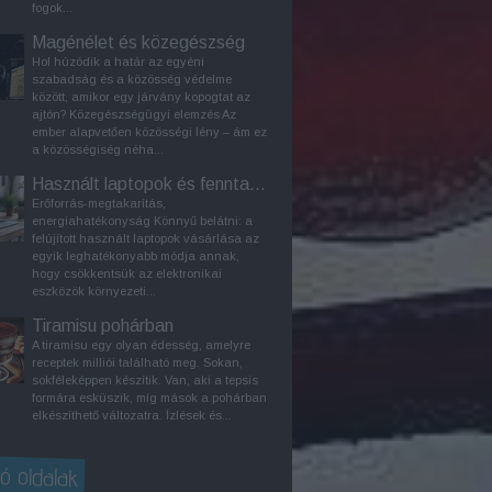
fogok...
Magénélet és közegészség
Hol húzódik a határ az egyéni
szabadság és a közösség védelme
között, amikor egy járvány kopogtat az
ajtón? Közegészségügyi elemzés Az
ember alapvetően közösségi lény – ám ez
a közösségiség néha...
Használt laptopok és fenntarthatóság
Erőforrás-megtakarítás,
energiahatékonyság Könnyű belátni: a
felújított használt laptopok vásárlása az
egyik leghatékonyabb módja annak,
hogy csökkentsük az elektronikai
eszközök környezeti...
Tiramisu pohárban
A tiramisu egy olyan édesség, amelyre
receptek milliói található meg. Sokan,
sokféleképpen készítik. Van, aki a tepsis
formára esküszik, míg mások a pohárban
elkészíthető változatra. Ízlések és...
ó oldalak