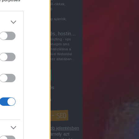
keresőoptimalizálásban PR-cikkek,
vagyis a közönséggel való
kommunikáció céljából írt
sajtóközlemények, pl.laptop ajánlók,
szerepet játszhatnak a...
VPS - Szerver bérlés, hosting sms
A szerverbérlés - szerverhoszting - vps
virtuális szerver bérlés - tömeges sms
küldés tárgyú honlap optimalizálása a
kereső marketing eszközeivel Weboldal
biztonságos működtetéséhez általában...
3 a Google-keresőből
íték címzés / levél címzés
gle első 10-be kerülés
gok keresőoptimalizálása
honlap optimalizálás? - SEO
lap optimalizálás
tágabb jelentésben
 internetes tevékenység, amely azt