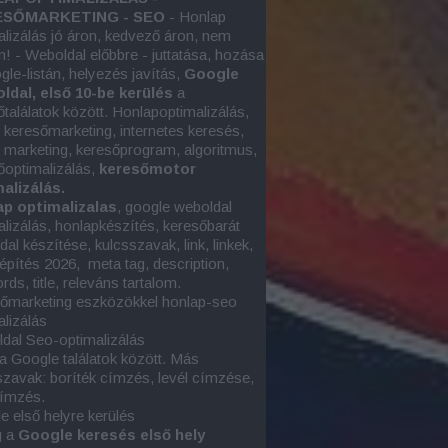
SŐMARKETING - SEO
- Honlap
alizálás jó áron, kedvező áron, nem
n! - Weboldal előbbre - juttatása, hozása
gle-listán, helyezés javítás,
Google
oldal, első 10-be kerülés
a
őtalálatok között. Honlapoptimalizálás,
e keresőmarketing, internetes keresés,
e marketing
, keresőprogram, algoritmus,
őoptimalizálás,
keresőmotor
alizálás.
p optimalizalas
, google
weboldal
alizálás
, honlapkészítés, keresőbarát
al készítése, kulcsszavak, link, linkek,
képítés 2026, meta tag, description,
ds, title, releváns tartalom.
őmarketing eszközökkel honlap-seo
alizálás
dal Seo-optimalizálás
 a Google találatok között. Más
szavak: boríték címzés, levél címzése,
címzés.
e első helyre kerülés
g a
Google keresés első hely