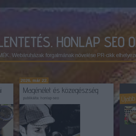
ELENTETÉS. HONLAP SEO 
 Webáruházak forgalmának növelése PR-cikk elhelyez
2026. már 22.
i
Magénélet és közegészség
Újabb
publikálta:
honlap-seo