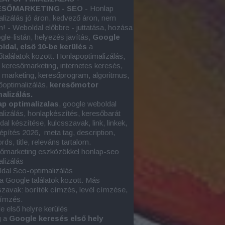
SŐMARKETING - SEO
- Honlap
alizálás jó áron, kedvező áron, nem
n! - Weboldal előbbre - juttatása, hozása
gle-listán, helyezés javítás,
Google
oldal, első 10-be kerülés
a
őtalálatok között. Honlapoptimalizálás,
e keresőmarketing, internetes keresés,
e marketing
, keresőprogram, algoritmus,
őoptimalizálás,
keresőmotor
alizálás.
p optimalizalas
, google
weboldal
alizálás
, honlapkészítés, keresőbarát
al készítése, kulcsszavak, link, linkek,
képítés 2026, meta tag, description,
ds, title, releváns tartalom.
őmarketing eszközökkel honlap-seo
alizálás
dal Seo-optimalizálás
 a Google találatok között. Más
szavak: boríték címzés, levél címzése,
címzés.
e első helyre kerülés
g a
Google keresés első hely