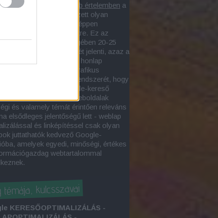
lapoptimalizás
szűkebb értelemben
a
asztott webegységen végzett olyan
, amelynek eredményeképpen
sőbarát weboldal
jön létre. Ez az
alizációs folyamat lényegében 20-25
őszempont érvényesítését jelenti, azaz a
zakember úgy alakítja a honlap
tését, szövegtartalmát, grafikus
tumait és láthatatlan kódrendszerét, hogy
oldal megfeleljen a Google-kereső
ásainak. 2013 őszétől a weboldalak
égi és valamely témát érintően releváns
ma elsődleges jelentőségű lett - weblap
lizálással és linképítéssel csak olyan
pok juttathatók kedvező Google-
ióba, amelyek egyedi, minőségi, értékes
formációgazdag webtartalommal
lkeznek.
g témája, kulcsszavai
le KERESŐOPTIMALIZÁLÁS -
APOPTIMALIZÁLÁS -