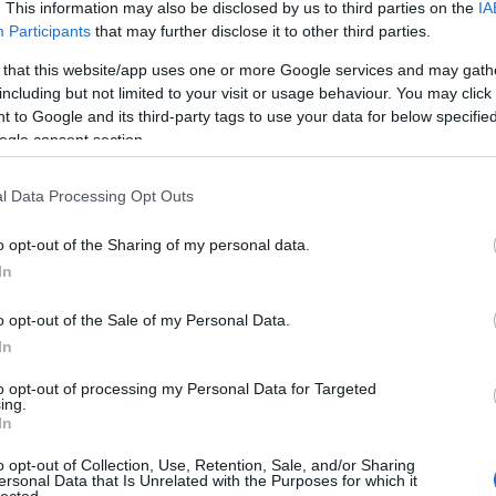
2025. már 24.
. This information may also be disclosed by us to third parties on the
IA
Tiramisu pohárban
Participants
that may further disclose it to other third parties.
publikálta:
honlap-seo
 that this website/app uses one or more Google services and may gath
including but not limited to your visit or usage behaviour. You may click 
 to Google and its third-party tags to use your data for below specifi
ogle consent section.
l Data Processing Opt Outs
o opt-out of the Sharing of my personal data.
Első 
In
Bor
o opt-out of the Sale of my Personal Data.
Goo
In
Blo
A tiramisu egy olyan édesség, amelyre receptek
to opt-out of processing my Personal Data for Targeted
milliói található meg. Sokan, sokféleképpen készítik.
ing.
Mi a 
Van, aki a tepsis formára esküszik, míg mások a
In
pohárban elkészíthető változatra.
A
hon
o opt-out of Collection, Use, Retention, Sale, and/or Sharing
olyan
ersonal Data that Is Unrelated with the Purposes for which it
Ízlések és pofonok, hogy ki melyiket válassza.
lected.