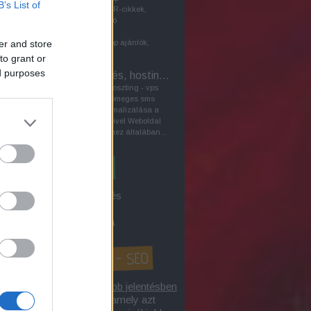
B’s List of
keresőoptimalizálásban PR-cikkek,
vagyis a közönséggel való
kommunikáció céljából írt
er and store
sajtóközlemények, pl.laptop ajánlók,
szerepet játszhatnak a...
to grant or
ed purposes
VPS - Szerver bérlés, hosting sms
A szerverbérlés - szerverhoszting - vps
virtuális szerver bérlés - tömeges sms
küldés tárgyú honlap optimalizálása a
kereső marketing eszközeivel Weboldal
biztonságos működtetéséhez általában...
3 a Google-keresőből
íték címzés / levél címzés
gle első 10-be kerülés
gok keresőoptimalizálása
honlap optimalizálás? - SEO
lap optimalizálás
tágabb jelentésben
 internetes tevékenység, amely azt