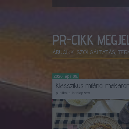
PR-CIKK MEGJ
ÁRUCIKK, SZOLGÁLTATÁS, TERMÉK.
2026. ápr 09.
Klasszikus milánói makarón
publikálta:
honlap-seo