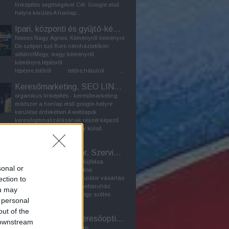
linképítés segítségével Cél: Google első
helyre kerülés A honlap...
Ipari, központi és gyűjtő-kémény - Furanflex kéménybélelés
Nemes Nagy Ágnes: Kéményről kéményre
De szépen tud Bors néniháztetőkön
sétálni!Megy, megy:kéményről
kéményre,lépésről
lépésre,tetőről tetőre,hátulról ...
Keresőmarketing, SEO LINKÉPÍTÉS
organikus linképítés - keresőmarketing
módszer a honlap első google-helyre
kerülése érdekében A weblapok
keresőoptimalizálásának részét képező
LINKÉPÍTÉS célja az, hogy külső
honlapokra kihelyezett...
Laptop akkumulátor. Szerviz Bp. / Webáruház
2024: Linképítő program felújítása.
sonal or
Korábbi SEO-tuning frissítése
ection to
Webáruház: laptop akkumulátor vásárlás
Bármely laptopalkatrész-webáruház
ou may
feladata elsősorban az, hogy széles
 personal
választékban kínáljon...
out of the
PR-cikk - Honlap keresőoptimalizálás - Seo
 downstream
A PR-cikk szerepe a honlap-