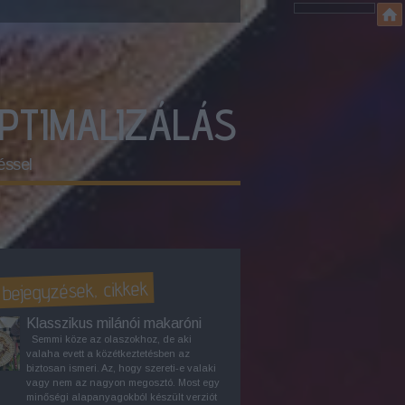
OPTIMALIZÁLÁS
éssel
 bejegyzések, cikkek
Klasszikus milánói makaróni
Semmi köze az olaszokhoz, de aki
valaha evett a közétkeztetésben az
biztosan ismeri. Az, hogy szereti-e valaki
vagy nem az nagyon megosztó. Most egy
minőségi alapanyagokból készült verziót