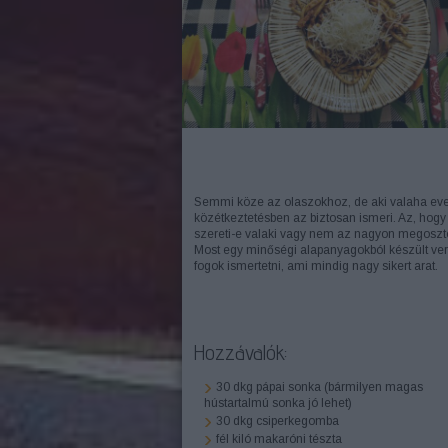
Semmi köze az olaszokhoz, de aki valaha eve
közétkeztetésben az biztosan ismeri. Az, hogy
szereti-e valaki vagy nem az nagyon megoszt
Most egy minőségi alapanyagokból készült ver
fogok ismertetni, ami mindig nagy sikert arat.
Hozzávalók:
30 dkg pápai sonka (bármilyen magas
hústartalmú sonka jó lehet)
30 dkg csiperkegomba
fél kiló makaróni tészta