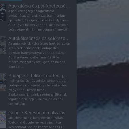
Agorafóbia és pánikbetegség kezelése
A pánikbetegség és agorafóbia
gyógyítása, tünetei, kezelése - honlap
optimalizálás - google első tíz helyezés -
SEO Egyre többen vannak, akik ezeket a
betegségeket már nem csupán filmekből...
Autókölcsönzés és sofőrszolgálat Budapesten
Az automobilok kölcsönzésének és laptop
szerverek bérlésének Budapesten
gazdag hagyományai vannak. Häzler
Aurél a Városligetben már 1910-ben
autókölcsönzőt nyitott, igaz, ez inkább
amolyan...
Budapest: télikert építés, gyártás
- télikertépítés - üvegház, winter garden
budapest - conservatory - télikert építés
és gyártás - terasz fűtés -
Szakolvasmányaink szerint a télikertek
fogalma nem épp új keletű, de ősinek
semmiképp...
Google Keresőoptimalizálás
Mit jelent, mi az: keresőoptimalizálás?
Weboldal Google-helyezés javítása
keresőbarát honlap készítése és SEO