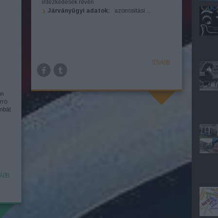
intézkedések révén
Járványügyi adatok:
azonosítási ...
TOVÁBB
on
rró
mbát
ÁBB