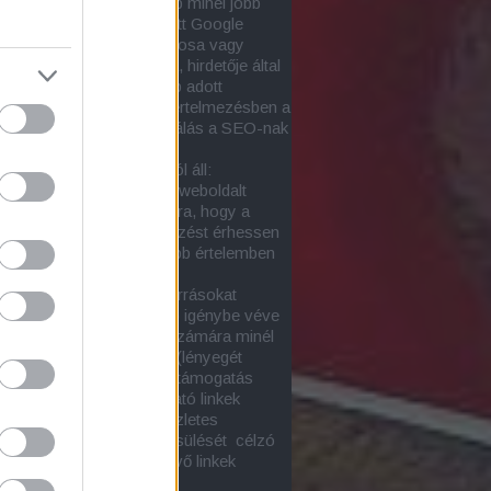
za, hogy egy adott honlap minél jobb
zést érjen el
a nem-fizetett Google
tok közt
a honlap tulajdonosa vagy
tetője, netán szponzora, hirdetője által
snak tartott egy vagy több adott
őkifejezéssel. Ebben az értelmezésben a
nimája a
honlapoptimalizálás a SEO-nak
sőoptimalizálásnak)
.
-tevékenység két részból áll:
ső SEO-val a kiválasztott weboldalt
ük minél alkalmasabbá arra, hogy a
ott keresésekre jó helyezést érhessen
oltaképp ez lenne a szűkebb értelemben
onlapoptimalizálás
)
ső SEO során külső erőforrásokat
zetesen más honlapokat) igénybe véve
el (építünk fel) az oldal számára minél
onyabb támogatottságot (lényegét
tve ez a linképítés). A webtámogatás
an függ a céloldalra mutató linkek
onyságától. E kérdés részletes
ése és a linkerő megbecsülését célzó
ások itt találhatók:
Bejövő linkek
onysága