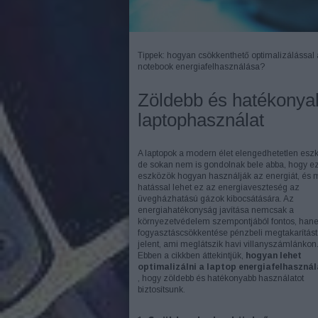
Tippek: hogyan csökkenthető optimalizálással 
notebook energiafelhasználása?
Zöldebb és hatékonya
laptophasználat
A laptopok a modern élet elengedhetetlen eszk
de sokan nem is gondolnak bele abba, hogy e
eszközök hogyan használják az energiát, és 
hatással lehet ez az energiaveszteség az
üvegházhatású gázok kibocsátására. Az
energiahatékonyság javítása nemcsak a
környezetvédelem szempontjából fontos, han
fogyasztáscsökkentése pénzbeli megtakarítást 
jelent, ami meglátszik havi villanyszámlánkon
Ebben a cikkben áttekintjük,
hogyan lehet
optimalizálni a laptop energiafelhaszná
, hogy zöldebb és hatékonyabb használatot
biztosítsunk.