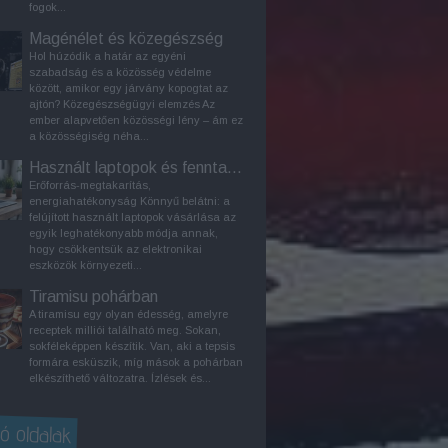
fogok...
Magénélet és közegészség
Hol húzódik a határ az egyéni
szabadság és a közösség védelme
között, amikor egy járvány kopogtat az
ajtón? Közegészségügyi elemzés Az
ember alapvetően közösségi lény – ám ez
a közösségiség néha...
Használt laptopok és fenntarthatóság
Erőforrás-megtakarítás,
energiahatékonyság Könnyű belátni: a
felújított használt laptopok vásárlása az
egyik leghatékonyabb módja annak,
hogy csökkentsük az elektronikai
eszközök környezeti...
Tiramisu pohárban
A tiramisu egy olyan édesség, amelyre
receptek milliói található meg. Sokan,
sokféleképpen készítik. Van, aki a tepsis
formára esküszik, míg mások a pohárban
elkészíthető változatra. Ízlések és...
ó oldalak