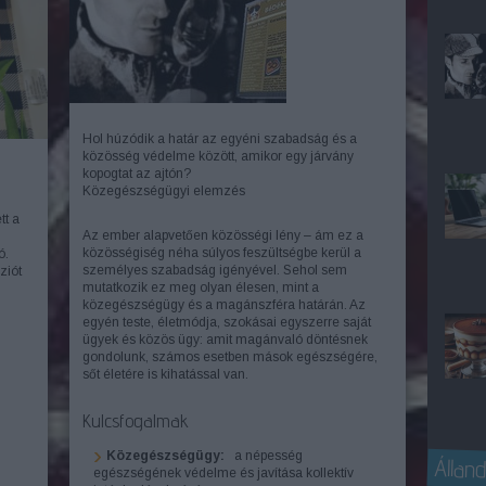
Hol húzódik a határ az egyéni szabadság és a
közösség védelme között, amikor egy járvány
kopogtat az ajtón?
Közegészségügyi elemzés
tt a
Az ember alapvetően közösségi lény – ám ez a
közösségiség néha súlyos feszültségbe kerül a
ó.
személyes szabadság igényével. Sehol sem
ziót
mutatkozik ez meg olyan élesen, mint a
közegészségügy és a magánszféra határán. Az
egyén teste, életmódja, szokásai egyszerre saját
ügyek és közös ügy: amit magánvaló döntésnek
gondolunk, számos esetben mások egészségére,
sőt életére is kihatással van.
Kulcsfogalmak
Közegészségügy:
a népesség
Álland
egészségének védelme és javítása kollektív