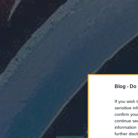
Blog -
Do 
If you wish 
sensitive in
confirm you
continue se
information 
further disc