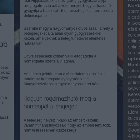
Már Hippokratész, az ősi görög gyógyászat atyja
KERE
megfogalmazta azt a véleményét, hogy a „hasonló
gyógyítja a hasonlót”. Ezt nevezhetjük a homeopátia
optim
definíciójának.
olcsó
a Goo
a
Szembe megy a hagyományos orvoslással, amely a
első 
betegségeket általában olyan gyógyszerekkel
keres
kezeli, amelyeknek a beteg tüneteivel ellentétes
onlin
bb
hatása van.
onlin
keres
Egyre szélesebb körben válik elfogadottá a
optim
homeopátia szerte a világban.
Honla
özei,
optim
zek az
Angliában például már a társadalombiztosítás is
webold
milyen
tartalmaz homeopata gyógymódot, de
pr lin
Magyarországon is egyre nagyobb teret hódít.
keywor
Keres
Hogyan fogalmazható meg a
em a
optim
is
homeopátia lényege?
Webol
.
Előre
lását
kulcs
A betegség helyett inkább az embert kezelik,
levél
valamint hangsúlyozzák, hogy az emberi lény több,
Googl
mint testrészeinek összessége.
A blo