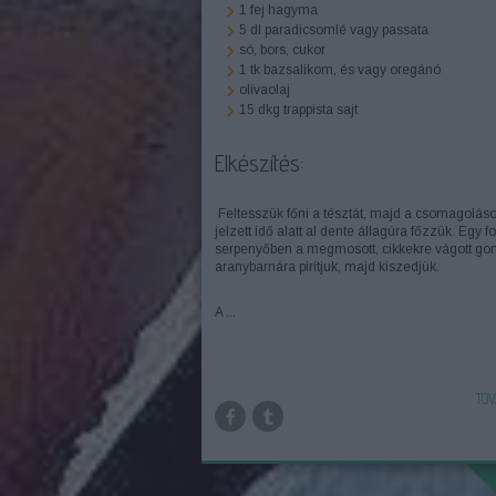
1 fej hagyma
5 dl paradicsomlé vagy passata
só, bors, cukor
1 tk bazsalikom, és vagy oregánó
olívaolaj
15 dkg trappista sajt
Elkészítés:
Feltesszük főni a tésztát, majd a csomagolás
jelzett idő alatt al dente állagúra főzzük. Egy fo
serpenyőben a megmosott, cikkekre vágott go
aranybarnára pirítjuk, majd kiszedjük.
A ...
TOV