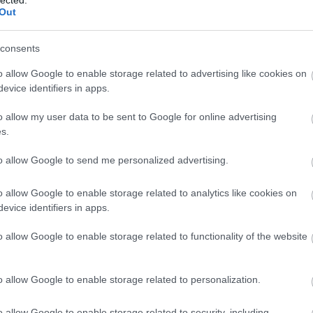
céloz
Személy szerint szeretem, ha ki van porciózva a
Out
ak,
desszert, mert mutatós formában lehet tálalni (habár
helye
több mosatlannal jár), de valahogy mégis megvan a
talála
sa
maga eleganciája.
üzemel
zet és
consents
fonto
ártási
Árban nem tartozik a legolcsóbb desszertek közé,
keres
.
o allow Google to enable storage related to advertising like cookies on
de ízvilágában sem a szokásos süti ízt kapjuk
szino
cserébe.
evice identifiers in apps.
(kere
A SEO
ítjuk
Mi kell egy isteni tiramisu
o allow my user data to be sent to Google for online advertising
a bel
s.
elkészítéséhez?
tessz
megad
to allow Google to send me personalized advertising.
negyed kiló mascarpone
el (v
10-12 darab babapiskóta
vett
h
kis doboz habtejszín
a kül
o allow Google to enable storage related to analytics like cookies on
3 evőkanál kakaó (ne legyen cukrozott!)
(neve
evice identifiers in apps.
2 evőkanál porcukor
érünk 
2-3 dl kávé
haték
o allow Google to enable storage related to functionality of the website
tekin
Így állítsuk ...
nagyb
haték
o allow Google to enable storage related to personalization.
elemz
számít
haték
o allow Google to enable storage related to security, including