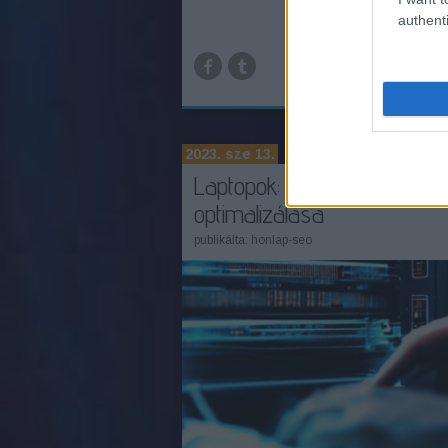
authenti
TOV
2023. sze 13.
Laptopok: energiafelhaszná
optimalizálása
publikálta:
honlap-seo