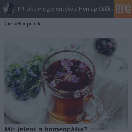
PR-cikk megjelentetés. Honlap SEO optimalizálás
Címkék
»
pr-cikk
Mit jelent a homeopátia?