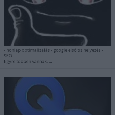
- honlap optimalizálás - google első tíz helyezés -
SEO
Egyre többen vannak, ...