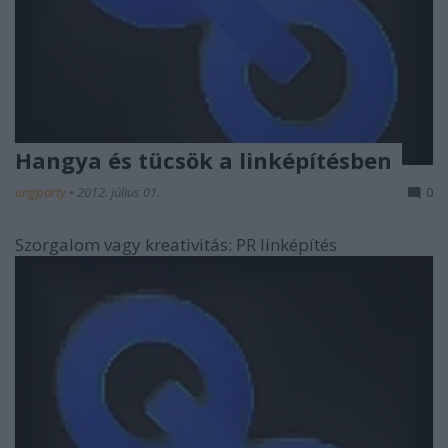
Hangya és tücsök a linképítésben
ungparty
•
2012. július 01.
0
Szorgalom vagy kreativitás: PR linképítés