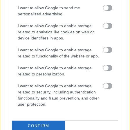
Meztelen nők optimalizálása, PR
I want to allow Google to send me
personalized advertising.
ungparty
•
2014. október 26.
4
I want to allow Google to enable storage
pontosabban: pucér nők szerepe a kreatív
related to analytics like cookies on web or
honlapoptimalizálásban: PR-cikk :)
device identifiers in apps.
I want to allow Google to enable storage
related to functionality of the website or app.
I want to allow Google to enable storage
related to personalization.
I want to allow Google to enable storage
related to security, including authentication
functionality and fraud prevention, and other
user protection.
CONFIRM