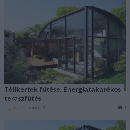
Télikertek fűtése. Energiatakarékos
teraszfűtés
ungparty
•
2023. július 21.
0