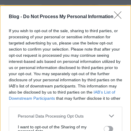
Blog -
Do Not Process My Personal Information
If you wish to opt-out of the sale, sharing to third parties, or
processing of your personal or sensitive information for
targeted advertising by us, please use the below opt-out
section to confirm your selection. Please note that after your
opt-out request is processed you may continue seeing
interest-based ads based on personal information utilized by
us or personal information disclosed to third parties prior to
your opt-out. You may separately opt-out of the further
disclosure of your personal information by third parties on the
IAB’s list of downstream participants. This information may
also be disclosed by us to third parties on the
IAB’s List of
PR-cikk - Honlap keresőoptimalizálás
Downstream Participants
that may further disclose it to other
- Seo
third parties.
ungparty
•
2016. július 11.
0
Please note that this website/app uses one or more Google
Personal Data Processing Opt Outs
services and may gather and store information including but
not limited to your visit or usage behaviour. You may click to
I want to opt-out of the Sharing of my
A PR-cikk szerepe a honlap-keresőoptimalizálásban