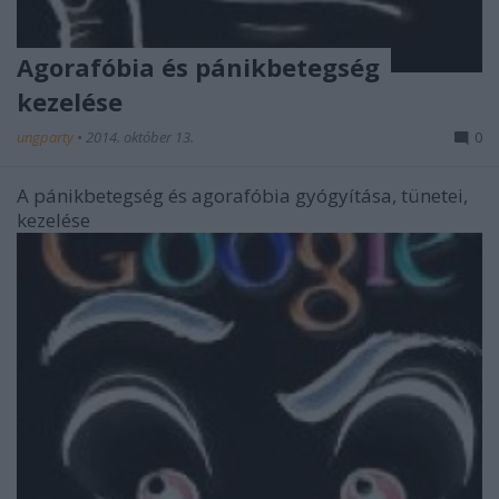
Agorafóbia és pánikbetegség
kezelése
ungparty
•
2014. október 13.
0
A pánikbetegség és agorafóbia gyógyítása, tünetei,
kezelése