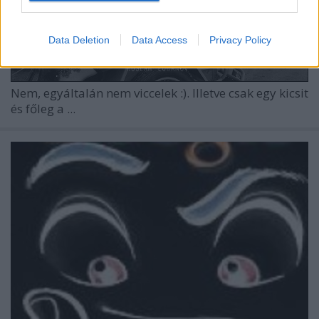
Data Deletion
Data Access
Privacy Policy
Nem, egyáltalán nem viccelek :). Illetve csak egy kicsit
és főleg a ...