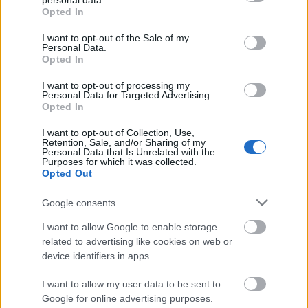
personal data.
grant or deny consent to Google and its third-party tags to
Opted In
use your data for below specified purposes in below Google
consent section.
I want to opt-out of the Sale of my
Personal Data.
Opted In
I want to opt-out of processing my
Personal Data for Targeted Advertising.
Opted In
I want to opt-out of Collection, Use,
Retention, Sale, and/or Sharing of my
Personal Data that Is Unrelated with the
Purposes for which it was collected.
Opted Out
Google consents
I want to allow Google to enable storage
related to advertising like cookies on web or
device identifiers in apps.
PR-cikkek, vagyis a közönséggel való kommunikáció
I want to allow my user data to be sent to
céljából írt sajtóközlemények, ...
Google for online advertising purposes.