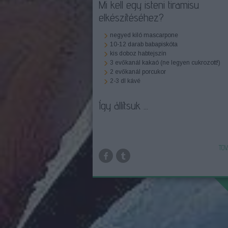
Mi kell egy isteni tiramisu
elkészítéséhez?
negyed kiló mascarpone
10-12 darab babapiskóta
kis doboz habtejszín
3 evőkanál kakaó (ne legyen cukrozott!)
2 evőkanál porcukor
2-3 dl kávé
Így állítsuk ...
TOV