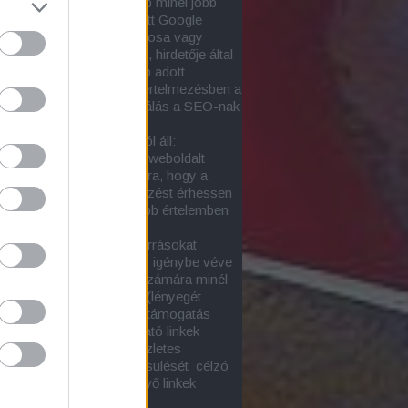
za, hogy egy adott honlap minél jobb
zést érjen el
a nem-fizetett Google
tok közt
a honlap tulajdonosa vagy
tetője, netán szponzora, hirdetője által
snak tartott egy vagy több adott
őkifejezéssel. Ebben az értelmezésben a
nimája a
honlapoptimalizálás a SEO-nak
sőoptimalizálásnak)
.
-tevékenység két részból áll:
ső SEO-val a kiválasztott weboldalt
ük minél alkalmasabbá arra, hogy a
ott keresésekre jó helyezést érhessen
oltaképp ez lenne a szűkebb értelemben
onlapoptimalizálás
)
ső SEO során külső erőforrásokat
zetesen más honlapokat) igénybe véve
el (építünk fel) az oldal számára minél
onyabb támogatottságot (lényegét
tve ez a linképítés). A webtámogatás
an függ a céloldalra mutató linkek
onyságától. E kérdés részletes
ése és a linkerő megbecsülését célzó
ások itt találhatók:
Bejövő linkek
onysága