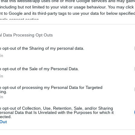
 that this website/app uses one or more Google services and may gath
including but not limited to your visit or usage behaviour. You may click 
 to Google and its third-party tags to use your data for below specifi
ogle consent section.
l Data Processing Opt Outs
o opt-out of the Sharing of my personal data.
In
o opt-out of the Sale of my Personal Data.
Első 
In
Bor
to opt-out of processing my Personal Data for Targeted
Goo
ing.
Blo
In
o opt-out of Collection, Use, Retention, Sale, and/or Sharing
Mi a 
ersonal Data that Is Unrelated with the Purposes for which it
lected.
Out
A
hon
olyan