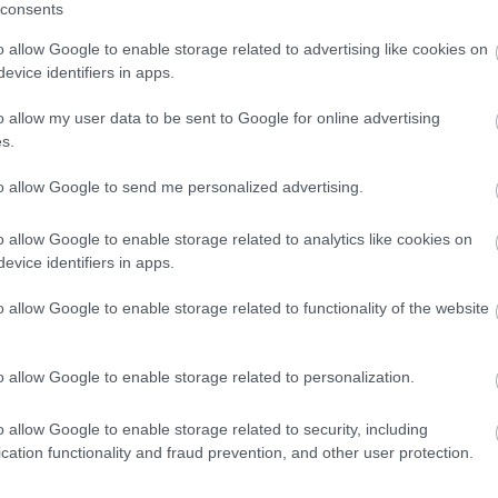
céloz
consents
helye
talála
o allow Google to enable storage related to advertising like cookies on
üzemel
evice identifiers in apps.
fonto
keres
o allow my user data to be sent to Google for online advertising
szino
s.
(kere
A SEO
to allow Google to send me personalized advertising.
a bel
tessz
megad
o allow Google to enable storage related to analytics like cookies on
el (v
evice identifiers in apps.
vett
h
a kül
o allow Google to enable storage related to functionality of the website
(neve
érünk 
haték
o allow Google to enable storage related to personalization.
tekin
nagyb
haték
o allow Google to enable storage related to security, including
elemz
cation functionality and fraud prevention, and other user protection.
számít
haték