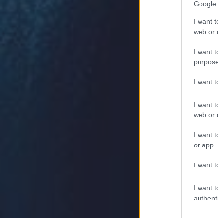
Google 
I want t
web or d
I want t
purpose
I want 
I want t
web or d
I want t
or app.
I want t
I want t
authenti