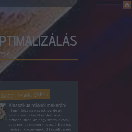
OPTIMALIZÁLÁS
éssel
 bejegyzések, cikkek
Klasszikus milánói makaróni
Semmi köze az olaszokhoz, de aki
valaha evett a közétkeztetésben az
biztosan ismeri. Az, hogy szereti-e valaki
vagy nem az nagyon megosztó. Most egy
minőségi alapanyagokból készült verziót