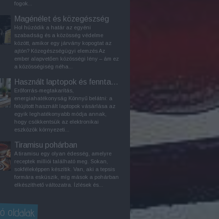
fogok...
Magénélet és közegészség
Hol húzódik a határ az egyéni
szabadság és a közösség védelme
között, amikor egy járvány kopogtat az
ajtón? Közegészségügyi elemzés Az
ember alapvetően közösségi lény – ám ez
a közösségiség néha...
Használt laptopok és fenntarthatóság
Erőforrás-megtakarítás,
energiahatékonyság Könnyű belátni: a
felújított használt laptopok vásárlása az
egyik leghatékonyabb módja annak,
hogy csökkentsük az elektronikai
eszközök környezeti...
Tiramisu pohárban
A tiramisu egy olyan édesség, amelyre
receptek milliói található meg. Sokan,
sokféleképpen készítik. Van, aki a tepsis
formára esküszik, míg mások a pohárban
elkészíthető változatra. Ízlések és...
ó oldalak