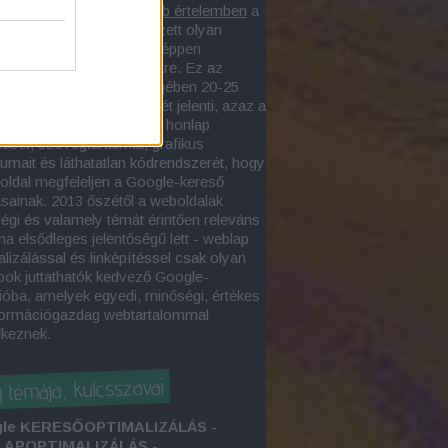
lapoptimalizás
szűkebb értelemben
a
asztott webegységen végzett olyan
, amelynek eredményeképpen
sőbarát weboldal
jön létre. Ez az
alizációs folyamat lényegében 20-25
őszempont érvényesítését jelenti, azaz a
zakember úgy alakítja a honlap
tését, szövegtartalmát, grafikus
tumait és láthatatlan kódrendszerét, hogy
oldal megfeleljen a Google-kereső
ásainak. 2013 őszétől a weboldalak
égi és valamely témát érintően releváns
ma elsődleges jelentőségű lett - weblap
lizálással és linképítéssel csak olyan
pok juttathatók kedvező Google-
ióba, amelyek egyedi, minőségi, értékes
formációgazdag webtartalommal
lkeznek.
g témája, kulcsszavai
le KERESŐOPTIMALIZÁLÁS -
APOPTIMALIZÁLÁS -