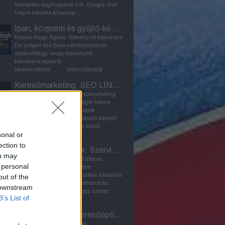
linképítés segítségével Cél: Google első
helyre kerülés A honlap...
Ipari, központi és gyűjtő-kémény - Furanflex kéménybélelés
Nemes Nagy Ágnes: Kéményről kéményre
De szépen tud Bors néniháztetőkön
sétálni!Megy, megy:kéményről
kéményre,lépésről
lépésre,tetőről tetőre,hátulról ...
Keresőmarketing, SEO LINKÉPÍTÉS
organikus linképítés - keresőmarketing
módszer a honlap első google-helyre
kerülése érdekében A weblapok
keresőoptimalizálásának részét képező
LINKÉPÍTÉS célja az, hogy külső
sonal or
honlapokra kihelyezett...
ection to
Laptop akkumulátor. Szerviz Bp. / Webáruház
ou may
2024: Linképítő program felújítása.
 personal
Korábbi SEO-tuning frissítése
Webáruház: laptop akkumulátor vásárlás
out of the
Bármely laptopalkatrész-webáruház
 downstream
feladata elsősorban az, hogy széles
B’s List of
választékban kínáljon...
PR-cikk - Honlap keresőoptimalizálás - Seo
A PR-cikk szerepe a honlap-