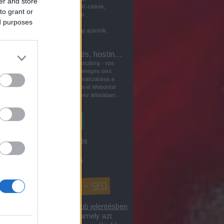
er and store
keresőoptimalizálásban PR-cikkek,
to grant or
vagyis a közönséggel való
ed purposes
kommunikáció céljából írt
sajtóközlemények, pl.laptop ajánlók,
szerepet játszhatnak a...
VPS - Szerver bérlés, hosting sms
A szerverbérlés - szerverhoszting - vps
virtuális szerver bérlés - tömeges sms
küldés tárgyú honlap optimalizálása a
kereső marketing eszközeivel Weboldal
biztonságos működtetéséhez általában...
3 a Google-keresőből
íték címzés / levél címzés
gle első 10-be kerülés
gok keresőoptimalizálása
honlap optimalizálás? - SEO
lap optimalizálás
tágabb jelentésben
 internetes tevékenység, amely azt