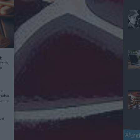
ek
zítik.
 a
 a
(habár
van a
zé,
Álland