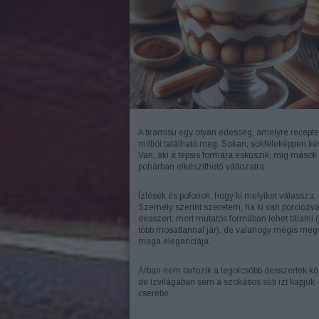
A tiramisu egy olyan édesség, amelyre recept
milliói található meg. Sokan, sokféleképpen kés
Van, aki a tepsis formára esküszik, míg mások
pohárban elkészíthető változatra.
Ízlések és pofonok, hogy ki melyiket válassza.
Személy szerint szeretem, ha ki van porciózva
desszert, mert mutatós formában lehet tálalni 
több mosatlannal jár), de valahogy mégis meg
maga eleganciája.
Árban nem tartozik a legolcsóbb desszertek kö
de ízvilágában sem a szokásos süti ízt kapjuk
cserébe.