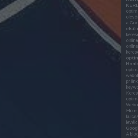
KERE
optim
olcsó
a Goo
első 
keres
onlin
onlin
keres
optim
Honla
optim
webold
pr lin
keywor
Keres
optim
Webol
Előre
kulcs
levél
Googl
A blo