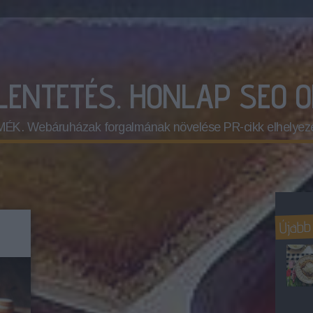
ELENTETÉS. HONLAP SEO 
 Webáruházak forgalmának növelése PR-cikk elhelyez
Újabb