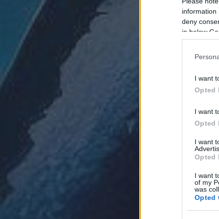
Please note
information 
deny consent
in below Go
Persona
I want t
Opted 
I want t
Opted 
I want 
Advertis
Opted 
I want t
of my P
was col
Opted 