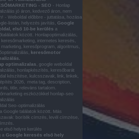
SŐMARKETING - SEO
- Honlap
alizálás jó áron, kedvező áron, nem
n! - Weboldal előbbre - juttatása, hozása
gle-listán, helyezés javítás,
Google
oldal, első 10-be kerülés
a
őtalálatok között. Honlapoptimalizálás,
e keresőmarketing, internetes keresés,
e marketing
, keresőprogram, algoritmus,
őoptimalizálás,
keresőmotor
alizálás.
p optimalizalas
, google
weboldal
alizálás
, honlapkészítés, keresőbarát
al készítése, kulcsszavak, link, linkek,
képítés 2026, meta tag, description,
ds, title, releváns tartalom.
őmarketing eszközökkel honlap-seo
alizálás
dal Seo-optimalizálás
 a Google találatok között. Más
szavak: boríték címzés, levél címzése,
címzés.
e első helyre kerülés
g a
Google keresés első hely