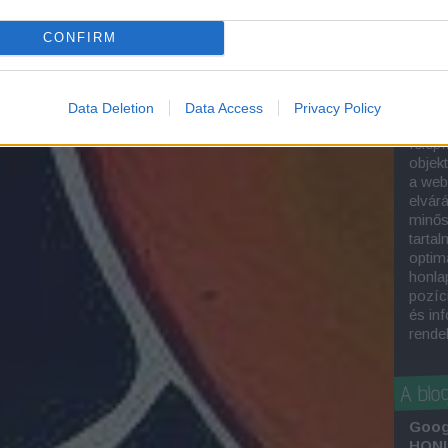
A
hon
kivál
CONFIRM
munka
kere
optim
keres
Data Deletion
Data Access
Privacy Policy
SEO-s
felépí
objek
a web
elvár
minős
tartal
optima
honla
pozíc
és in
rende
A blo
Goog
HONL