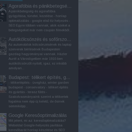
Agorafóbia és pánikbetegség kezelése
A pánikbetegség és agorafóbia
gyógyítása, tünetei, kezelése - honlap
optimalizálás - google első tíz helyezés -
SEO Egyre többen vannak, akik ezeket a
betegségeket már nem csupán filmekből...
Autókölcsönzés és sofőrszolgálat Budapesten
Az automobilok kölcsönzésének és laptop
szerverek bérlésének Budapesten
gazdag hagyományai vannak. Häzler
Aurél a Városligetben már 1910-ben
autókölcsönzőt nyitott, igaz, ez inkább
amolyan...
Budapest: télikert építés, gyártás
- télikertépítés - üvegház, winter garden
budapest - conservatory - télikert építés
és gyártás - terasz fűtés -
Szakolvasmányaink szerint a télikertek
fogalma nem épp új keletű, de ősinek
semmiképp...
Google Keresőoptimalizálás
Mit jelent, mi az: keresőoptimalizálás?
Weboldal Google-helyezés javítása
keresőbarát honlap készítése és SEO