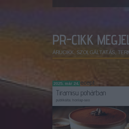
PR-CIKK MEGJ
ÁRUCIKK, SZOLGÁLTATÁS, TERMÉK.
Címkék
»
recept
2025. már 24.
Tiramisu pohárban
publikálta:
honlap-seo