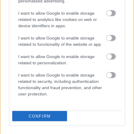
personalized advertising.
ungparty
•
2012. május 07.
0
I want to allow Google to enable storage
related to analytics like cookies on web or
Kis sorozatomban megosztom a
Google
device identifiers in apps.
keresőoptimalizálás
néhány műhelytitkát - saját
ismereteim és hétéves gyakorlati tapasztalataim
I want to allow Google to enable storage
alapján.
related to functionality of the website or app.
3. ...
I want to allow Google to enable storage
related to personalization.
I want to allow Google to enable storage
related to security, including authentication
functionality and fraud prevention, and other
user protection.
CONFIRM