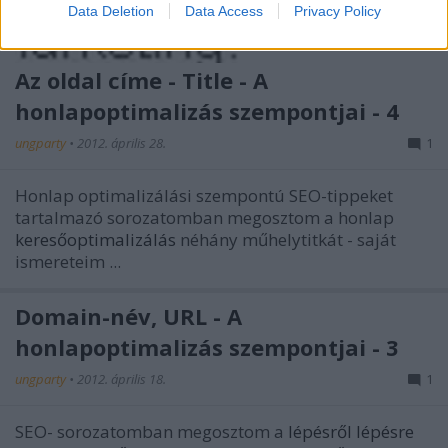
Data Deletion
Data Access
Privacy Policy
Az oldal címe - Title - A
honlapoptimalizás szempontjai - 4
ungparty
•
2012. április 28.
1
Honlap optimalizálási szempontú SEO-tippeket
tartalmazó sorozatomban megosztom a honlap
keresőoptimalizálás
néhány műhelytitkát - saját
ismereteim ...
Domain-név, URL - A
honlapoptimalizás szempontjai - 3
ungparty
•
2012. április 18.
1
SEO- sorozatomban megosztom a
lépésről lépésre