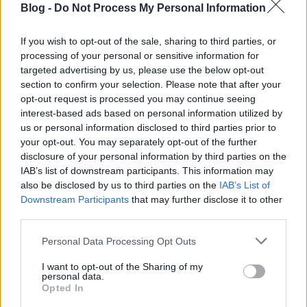
Blog -
Do Not Process My Personal Information
If you wish to opt-out of the sale, sharing to third parties, or
processing of your personal or sensitive information for
targeted advertising by us, please use the below opt-out
Google Penguin Algorithm
section to confirm your selection. Please note that after your
opt-out request is processed you may continue seeing
ungparty
•
2012. május 30.
1
interest-based ads based on personal information utilized by
us or personal information disclosed to third parties prior to
Úgy fest, engem szeret a Google-pingvin
your opt-out. You may separately opt-out of the further
disclosure of your personal information by third parties on the
Hetek óta mindenfelé
IAB’s list of downstream participants. This information may
olvasom
honlapelemzés
címén, hogy a
Google
also be disclosed by us to third parties on the
IAB’s List of
Penguin Algorithm
, vagyis a nagy ...
Downstream Participants
that may further disclose it to other
third parties.
Keywords = kulcsszavak - A
Please note that this website/app uses one or more Google
Personal Data Processing Opt Outs
honlapoptimalizás szempontjai - 6
services and may gather and store information including but
not limited to your visit or usage behaviour. You may click to
I want to opt-out of the Sharing of my
ungparty
•
2012. május 27.
0
personal data.
grant or deny consent to Google and its third-party tags to
Opted In
use your data for below specified purposes in below Google