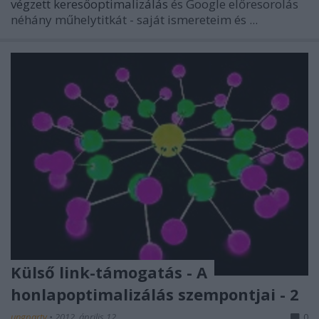
végzett keresőoptimalizálás
és Google előresorolás
néhány műhelytitkát - saját ismereteim és ...
Külső link-támogatás - A
honlapoptimalizálás szempontjai - 2
ungparty
•
2012. április 12.
0