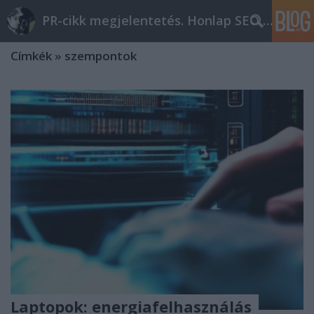
PR-cikk megjelentetés. Honlap SEO optimalizálás
Címkék
»
szempontok
Laptopok: energiafelhasználás