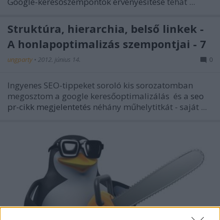
Google-keresőszempontok érvényesítése
tehát ...
Struktúra, hierarchia, belső linkek -
A honlapoptimalizás szempontjai - 7
ungparty
•
2012. június 14.
0
Ingyenes SEO-tippeket soroló kis sorozatomban
megosztom a
google keresőoptimalizálás
és a
seo
pr-cikk megjelentetés
néhány műhelytitkát - saját ...