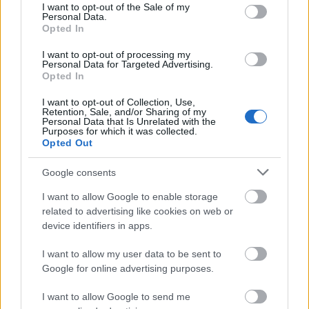
Hogyan lehet
a keresőben SEO kulcsszóval első
consent section.
I want to opt-out of the Sale of my
helyre kerülni
? Kis sorozatomban megosztom a
Personal Data.
Opted In
kulcsszavas
google keresőoptimalizálás
néhány ...
I want to opt-out of processing my
Personal Data for Targeted Advertising.
Opted In
I want to opt-out of Collection, Use,
Retention, Sale, and/or Sharing of my
Personal Data that Is Unrelated with the
Purposes for which it was collected.
Opted Out
Google consents
I want to allow Google to enable storage
related to advertising like cookies on web or
device identifiers in apps.
I want to allow my user data to be sent to
Google for online advertising purposes.
Description = leírás - A
honlapoptimalizás szempontjai - 5
I want to allow Google to send me